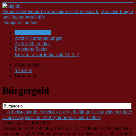
Aktuelle Zahlen und Kommentare zu Arbeitsmarkt, Sozialen Fragen
und Jugendberufshilfe
Navigation an/aus
Startseite/Aktuelles
Archiv Kurzmitteilungen
Archiv Materialien
Erweiterte Suche
Büro für absurde Statistik (BaSta)
Aktuelle Seite:
Startseite
Bürgergeld
Bürgergeld
1.
Arbeitsuchende, Arbeitslose, erwerbsfähige Leistungsberechtigte:
Ländervergleich Juli 2026 (mit bremischen Städten)
Erstellt am 31. Juli 2026
(BIAJ) Juli 2026 (Stichtag 13.07.): 4,707 Millionen Arbeitsuchende
– darunter: 3,007 Millionen registrierte Arbeitslose, der höchste Juli-