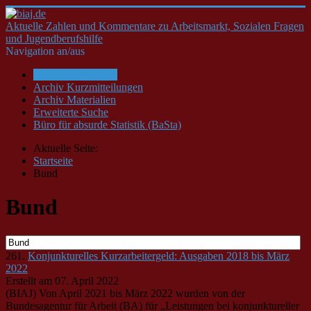
Aktuelle Zahlen und Kommentare zu Arbeitsmarkt, Sozialen Fragen
und Jugendberufshilfe
Navigation an/aus
Startseite/Aktuelles
Archiv Kurzmitteilungen
Archiv Materialien
Erweiterte Suche
Büro für absurde Statistik (BaSta)
Aktuelle Seite:
Startseite
Bund
Bund
261.
Konjunkturelles Kurzarbeitergeld: Ausgaben 2018 bis März
2022
Erstellt am 07. April 2022
(BIAJ) Von April 2021 bis März 2022 wurden von der
Bund
esagentur für Arbeit (BA) für „Leistungen bei konjunktureller