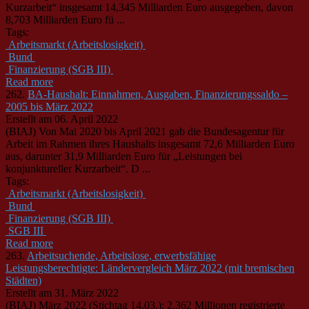
Kurzarbeit“ insgesamt 14,345 Milliarden Euro ausgegeben, davon
8,703 Milliarden Euro fü ...
Tags:
Arbeitsmarkt (Arbeitslosigkeit)
Bund
Finanzierung (SGB III)
Read more
262.
BA-Haushalt: Einnahmen, Ausgaben, Finanzierungssaldo –
2005 bis März 2022
Erstellt am 06. April 2022
(BIAJ) Von Mai 2020 bis April 2021 gab die
Bund
esagentur für
Arbeit im Rahmen ihres Haushalts insgesamt 72,6 Milliarden Euro
aus, darunter 31,9 Milliarden Euro für „Leistungen bei
konjunktureller Kurzarbeit“. D ...
Tags:
Arbeitsmarkt (Arbeitslosigkeit)
Bund
Finanzierung (SGB III)
SGB III
Read more
263.
Arbeitsuchende, Arbeitslose, erwerbsfähige
Leistungsberechtigte: Ländervergleich März 2022 (mit bremischen
Städten)
Erstellt am 31. März 2022
(BIAJ) März 2022 (Stichtag 14.03.): 2,362 Millionen registrierte