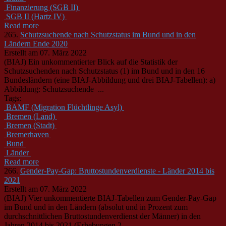
Finanzierung (SGB II)
SGB II (Hartz IV)
Read more
265.
Schutzsuchende nach Schutzstatus im Bund und in den
Ländern Ende 2020
Erstellt am 07. März 2022
(BIAJ) Ein unkommentierter Blick auf die Statistik der
Schutzsuchenden nach Schutzstatus (1) im
Bund
und in den 16
Bund
esländern (eine BIAJ-Abbildung und drei BIAJ-Tabellen): a)
Abbildung: Schutzsuchende ...
Tags:
BAMF (Migration Flüchtlinge Asyl)
Bremen (Land)
Bremen (Stadt)
Bremerhaven
Bund
Länder
Read more
266.
Gender-Pay-Gap: Bruttostundenverdienste - Länder 2014 bis
2021
Erstellt am 07. März 2022
(BIAJ) Vier unkommentierte BIAJ-Tabellen zum Gender-Pay-Gap
im
Bund
und in den Ländern (absolut und in Prozent zum
durchschnittlichen Bruttostundenverdienst der Männer) in den
Jahren 2014 bis 2021 (Erhebungen 2 ...