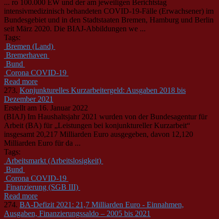
... ro 100.000 EW und der am jeweiligen Berichtstag
intensivmedizinisch behandeten COVID-19-Fälle (Erwachsener) im
Bund
esgebiet und in den Stadtstaaten Bremen, Hamburg und Berlin
seit März 2020. Die BIAJ-Abbildungen we ...
Tags:
Bremen (Land)
Bremerhaven
Bund
Corona COVID-19
Read more
273.
Konjunkturelles Kurzarbeitergeld: Ausgaben 2018 bis
Dezember 2021
Erstellt am 16. Januar 2022
(BIAJ) Im Haushaltsjahr 2021 wurden von der
Bund
esagentur für
Arbeit (BA) für „Leistungen bei konjunktureller Kurzarbeit“
insgesamt 20,217 Milliarden Euro ausgegeben, davon 12,120
Milliarden Euro für da ...
Tags:
Arbeitsmarkt (Arbeitslosigkeit)
Bund
Corona COVID-19
Finanzierung (SGB III)
Read more
274.
BA-Defizit 2021: 21,7 Milliarden Euro - Einnahmen,
Ausgaben, Finanzierungssaldo – 2005 bis 2021