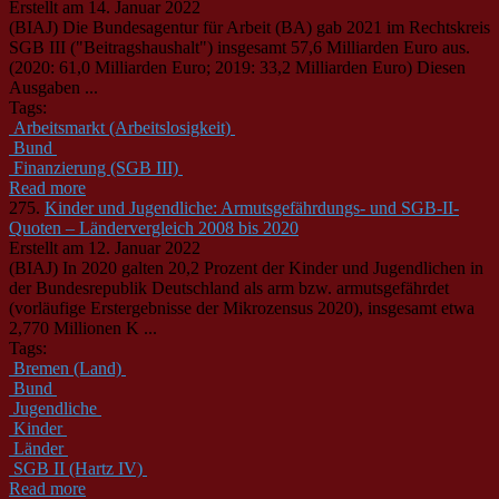
Erstellt am 14. Januar 2022
(BIAJ) Die
Bund
esagentur für Arbeit (BA) gab 2021 im Rechtskreis
SGB III ("Beitragshaushalt") insgesamt 57,6 Milliarden Euro aus.
(2020: 61,0 Milliarden Euro; 2019: 33,2 Milliarden Euro) Diesen
Ausgaben ...
Tags:
Arbeitsmarkt (Arbeitslosigkeit)
Bund
Finanzierung (SGB III)
Read more
275.
Kinder und Jugendliche: Armutsgefährdungs- und SGB-II-
Quoten – Ländervergleich 2008 bis 2020
Erstellt am 12. Januar 2022
(BIAJ) In 2020 galten 20,2 Prozent der Kinder und Jugendlichen in
der
Bund
esrepublik Deutschland als arm bzw. armutsgefährdet
(vorläufige Erstergebnisse der Mikrozensus 2020), insgesamt etwa
2,770 Millionen K ...
Tags:
Bremen (Land)
Bund
Jugendliche
Kinder
Länder
SGB II (Hartz IV)
Read more