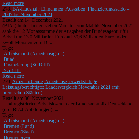
Read more
278.
BA-Haushalt: Einnahmen, Ausgaben, Finanzierungssaldo –
2005 bis November 2021
Erstellt am 14. Dezember 2021
(BIAJ) In den In den sieben Monaten von Mai bis November 2021
sank die 12-Monatssumme der Ausgaben der
Bund
esagentur für
Arbeit um 13,0 Milliarden Euro auf 59,6 Milliarden Euro in den
zwölf Monaten vom D ...
Tags:
Arbeitsmarkt (Arbeitslosigkeit)
Bund
Finanzierung (SGB III)
SGB III
Read more
279.
Arbeitsuchende, Arbeitslose, erwerbsfähige
Leistungsberechtigte: Ländervergleich November 2021 (mit
bremischen Städten)
Erstellt am 30. November 2021
... nd registrierten Arbeitslosen in der
Bund
esrepublik Deutschland
(drei BIAJ-Abbildungen) ...
Tags:
Arbeitsmarkt (Arbeitslosigkeit)
Bremen (Land)
Bremen (Stadt)
Bremerhaven