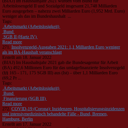
(BIAJ) Im Haushaltsjahr 2021 wurden vom
Bund
für
Arbeitslosengeld II und Sozialgeld insgesamt 21,748 Milliarden
Euro ausgegeben – nahezu zwei Milliarden Euro (1,952 Mrd. Euro)
weniger als das im
Bund
eshaushalt ...
Tags:
Arbeitsmarkt (Arbeitslosigkeit)
Bund
SGB II (Hartz IV)
Read more
271.
Insolvenzgeld-Ausgaben 2021: 1,1 Milliarden Euro weniger
als im BA-Haushalt veranschlagt
Erstellt am 18. Januar 2022
(BIAJ) Im Haushaltsjahr 2021 gab die
Bund
esagentur für Arbeit
(BA) 492,6 Millionen Euro für das umlagefinanzierte Insolvenzgeld
(§§ 165 - 171, 175 SGB III) aus (Ist) – über 1,1 Milliarden Euro
(69,2 Pr ...
Tags:
Arbeitsmarkt (Arbeitslosigkeit)
Bund
Finanzierung (SGB III)
Read more
272.
COVID-19 (Corona): Inzidenzen, Hospitalisierungsinzidenzen
und intensivmedizinisch behandelte Fälle - Bund, Bremen,
Hamburg, Berlin
Erstellt am 17. Januar 2022