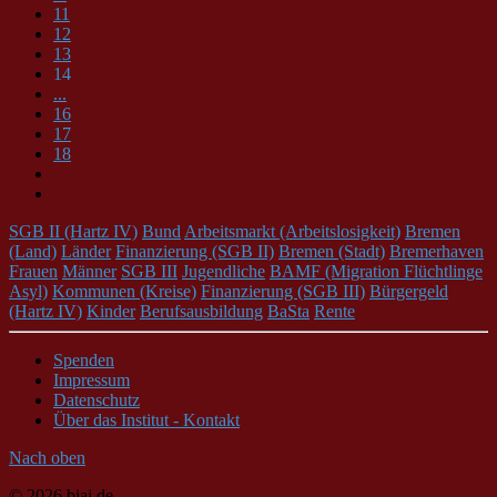
11
12
13
14
...
16
17
18
SGB II (Hartz IV)
Bund
Arbeitsmarkt (Arbeitslosigkeit)
Bremen
(Land)
Länder
Finanzierung (SGB II)
Bremen (Stadt)
Bremerhaven
Frauen
Männer
SGB III
Jugendliche
BAMF (Migration Flüchtlinge
Asyl)
Kommunen (Kreise)
Finanzierung (SGB III)
Bürgergeld
(Hartz IV)
Kinder
Berufsausbildung
BaSta
Rente
Spenden
Impressum
Datenschutz
Über das Institut - Kontakt
Nach oben
© 2026 biaj.de