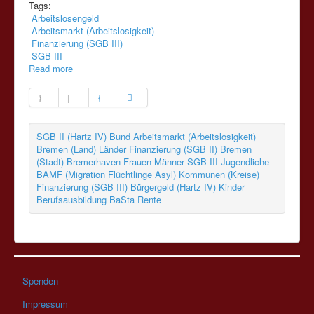
Tags:
Arbeitslosengeld
Arbeitsmarkt (Arbeitslosigkeit)
Finanzierung (SGB III)
SGB III
Read more
SGB II (Hartz IV)
Bund
Arbeitsmarkt (Arbeitslosigkeit)
Bremen (Land)
Länder
Finanzierung (SGB II)
Bremen
(Stadt)
Bremerhaven
Frauen
Männer
SGB III
Jugendliche
BAMF (Migration Flüchtlinge Asyl)
Kommunen (Kreise)
Finanzierung (SGB III)
Bürgergeld (Hartz IV)
Kinder
Berufsausbildung
BaSta
Rente
Spenden
Impressum