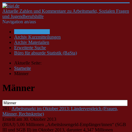
Aktuelle Zahlen und Kommentare zu Arbeitsmarkt, Sozialen Fragen
und Jugendberufshilfe
Navigation an/aus
Startseite/Aktuelles
Archiv Kurzmitteilungen
Archiv Materialien
Erweiterte Suche
Büro für absurde Statistik (BaSta)
Aktuelle Seite:
Startseite
Männer
Männer
281.
Arbeitsmarkt im Oktober 2013: Ländervergleich (Frauen,
Männer, Rechtskreise)
Erstellt am 30. Oktober 2013
(BIAJ) 5,06 Millionen „Arbeitslosengeld-Empfänger/innen“ (SGB
III und SGB II) im Oktober 2013, darunter 4,347 Millionen