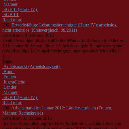
Männer
SGB II (Hartz IV)
SGB III
Read more
299.
Erwerbsfähige Leistungsberechtigte (Hartz IV): arbeitslos,
nicht arbeitslos (Kreisvergleich: 09/2011)
Erstellt am 14. Februar 2012
Deutlich weniger als die Hälfte der
Männer
und Frauen im Alter von
15 bis unter 65 Jahren, die auf Arbeitslosengeld II angewiesen sind
(erwerbsfähige Leistungsberechtigte; umgangssprachlich vielfach
al ...
Tags:
Arbeitsmarkt (Arbeitslosigkeit)
Bund
Frauen
Jugendliche
Länder
Männer
SGB II (Hartz IV)
Read more
300.
Arbeitsmarkt im Januar 2012: Ländervergleich (Frauen,
Männer, Rechtskreise)
Erstellt am 31. Januar 2012
In dieser Kurzmitteilung des BIAJ finden Sie u.a. Länderdaten zu
den registrierten Arbeitslosen im Januar 2012 differenziert nach