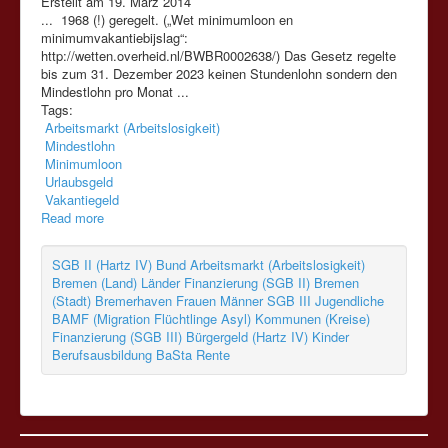
Erstellt am 19. März 2014
... 1968 (!) geregelt. („Wet
minimumloon
en
minimumvakantiebijslag“:
http://wetten.overheid.nl/BWBR0002638/) Das Gesetz regelte
bis zum 31. Dezember 2023 keinen Stundenlohn sondern den
Mindestlohn pro Monat ...
Tags:
Arbeitsmarkt (Arbeitslosigkeit)
Mindestlohn
Minimumloon
Urlaubsgeld
Vakantiegeld
Read more
SGB II (Hartz IV)
Bund
Arbeitsmarkt (Arbeitslosigkeit)
Bremen (Land)
Länder
Finanzierung (SGB II)
Bremen
(Stadt)
Bremerhaven
Frauen
Männer
SGB III
Jugendliche
BAMF (Migration Flüchtlinge Asyl)
Kommunen (Kreise)
Finanzierung (SGB III)
Bürgergeld (Hartz IV)
Kinder
Berufsausbildung
BaSta
Rente