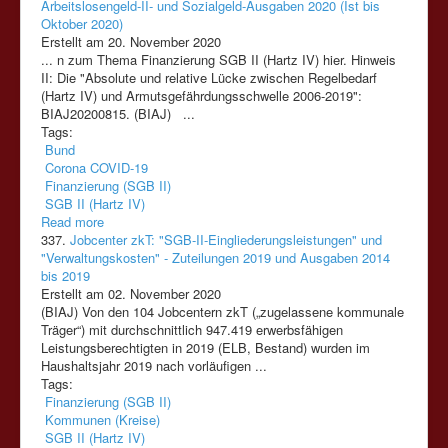
Arbeitslosengeld-II- und Sozialgeld-Ausgaben 2020 (Ist bis
Oktober 2020)
Erstellt am 20. November 2020
... n zum Thema Finanzierung
SGB
II
(Hartz
IV)
hier. Hinweis
II
: Die "Absolute und relative Lücke zwischen Regelbedarf
(Hartz
IV)
und Armutsgefährdungsschwelle 2006-2019":
BIAJ20200815. (BIAJ) ...
Tags:
Bund
Corona COVID-19
Finanzierung (SGB II)
SGB II (Hartz IV)
Read more
337.
Jobcenter zkT: "SGB-II-Eingliederungsleistungen" und
"Verwaltungskosten" - Zuteilungen 2019 und Ausgaben 2014
bis 2019
Erstellt am 02. November 2020
(BIAJ) Von den 104 Jobcentern zkT („zugelassene kommunale
Träger“) mit durchschnittlich 947.419 erwerbsfähigen
Leistungsberechtigten in 2019 (ELB, Bestand) wurden im
Haushaltsjahr 2019 nach vorläufigen ...
Tags:
Finanzierung (SGB II)
Kommunen (Kreise)
SGB II (Hartz IV)