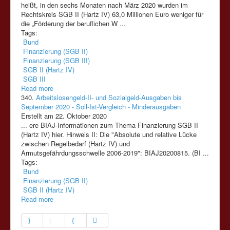
heißt, in den sechs Monaten nach März 2020 wurden im
Rechtskreis
SGB
II
(Hartz
IV)
63,0 Millionen Euro weniger für
die „Förderung der beruflichen W ...
Tags:
Bund
Finanzierung (SGB II)
Finanzierung (SGB III)
SGB II (Hartz IV)
SGB III
Read more
340.
Arbeitslosengeld-II- und Sozialgeld-Ausgaben bis
September 2020 - Soll-Ist-Vergleich - Minderausgaben
Erstellt am 22. Oktober 2020
... ere BIAJ-Informationen zum Thema Finanzierung
SGB
II
(Hartz
IV)
hier. Hinweis
II
: Die "Absolute und relative Lücke
zwischen Regelbedarf
(Hartz
IV)
und
Armutsgefährdungsschwelle 2006-2019": BIAJ20200815. (BI ...
Tags:
Bund
Finanzierung (SGB II)
SGB II (Hartz IV)
Read more