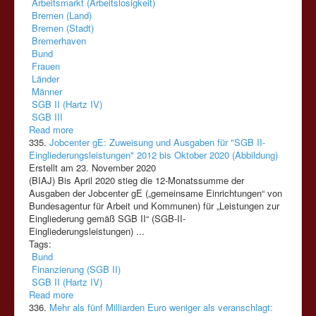
Arbeitsmarkt (Arbeitslosigkeit)
Bremen (Land)
Bremen (Stadt)
Bremerhaven
Bund
Frauen
Länder
Männer
SGB II (Hartz IV)
SGB III
Read more
335.
Jobcenter gE: Zuweisung und Ausgaben für "SGB II-
Eingliederungsleistungen" 2012 bis Oktober 2020 (Abbildung)
Erstellt am 23. November 2020
(BIAJ) Bis April 2020 stieg die 12-Monatssumme der
Ausgaben der Jobcenter gE („gemeinsame Einrichtungen“ von
Bundesagentur für Arbeit und Kommunen) für „Leistungen zur
Eingliederung gemäß
SGB
II
“ (
SGB
-
II
-
Eingliederungsleistungen) ...
Tags:
Bund
Finanzierung (SGB II)
SGB II (Hartz IV)
Read more
336.
Mehr als fünf Milliarden Euro weniger als veranschlagt: