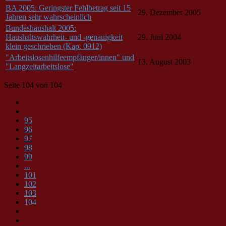
BA 2005: Geringster Fehlbetrag seit 15
29. Dezember 2005
Jahren sehr wahrscheinlich
Bundeshaushalt 2005:
Haushaltswahrheit- und -genauigkeit
29. Juni 2004
klein geschrieben (Kap. 0912)
"Arbeitslosenhilfeempfänger/innen" und
13. August 2003
"Langzeitarbeitslose"
Seite 104 von 104
95
96
97
98
99
...
101
102
103
104