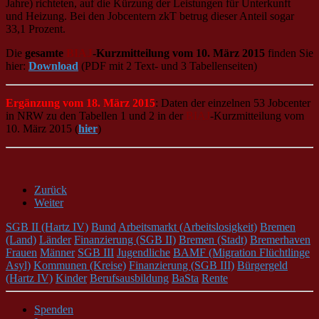
Jahre) richteten, auf die Kürzung der Leistungen für Unterkunft
und Heizung. Bei den Jobcentern zkT betrug dieser Anteil sogar
33,1 Prozent.
Die
gesamte
BIAJ
-Kurzmitteilung vom 10. März 2015
finden Sie
hier:
Download
(PDF mit 2 Text- und 3 Tabellenseiten)
Ergänzung vom 18. März 2015
: Daten der einzelnen 53 Jobcenter
in NRW zu den Tabellen 1 und 2 in der
BIAJ
-Kurzmitteilung vom
10. März 2015 (
hier
)
Zurück
Weiter
SGB II (Hartz IV)
Bund
Arbeitsmarkt (Arbeitslosigkeit)
Bremen
(Land)
Länder
Finanzierung (SGB II)
Bremen (Stadt)
Bremerhaven
Frauen
Männer
SGB III
Jugendliche
BAMF (Migration Flüchtlinge
Asyl)
Kommunen (Kreise)
Finanzierung (SGB III)
Bürgergeld
(Hartz IV)
Kinder
Berufsausbildung
BaSta
Rente
Spenden