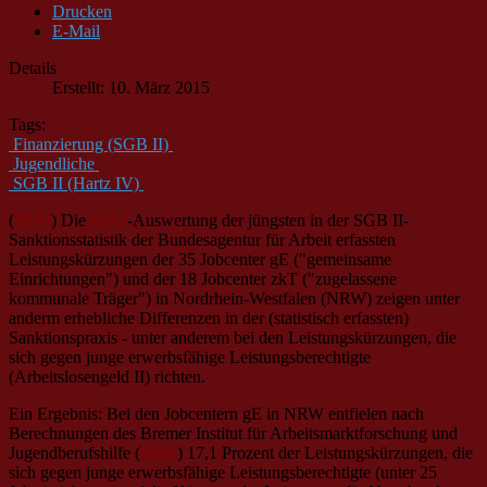
Drucken
E-Mail
Details
Erstellt: 10. März 2015
Tags:
Finanzierung (SGB II)
Jugendliche
SGB II (Hartz IV)
(
BIAJ
) Die
BIAJ
-Auswertung der jüngsten in der SGB II-
Sanktionsstatistik der Bundesagentur für Arbeit erfassten
Leistungskürzungen der 35 Jobcenter gE ("gemeinsame
Einrichtungen") und der 18 Jobcenter zkT ("zugelassene
kommunale Träger") in Nordrhein-Westfalen (NRW) zeigen unter
anderm erhebliche Differenzen in der (statistisch erfassten)
Sanktionspraxis - unter anderem bei den Leistungskürzungen, die
sich gegen junge erwerbsfähige Leistungsberechtigte
(Arbeitslosengeld II) richten.
Ein Ergebnis: Bei den Jobcentern gE in NRW entfielen nach
Berechnungen des Bremer Institut für Arbeitsmarktforschung und
Jugendberufshilfe (
BIAJ
) 17,1 Prozent der Leistungskürzungen, die
sich gegen junge erwerbsfähige Leistungsberechtigte (unter 25