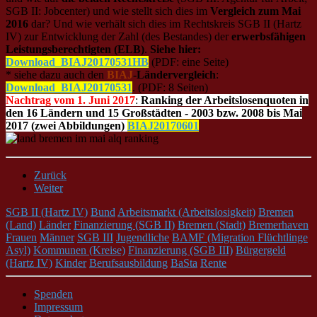
SGB II: Jobcenter) und wie stellt sich dies im
Vergleich zum Mai
2016
dar? Und wie verhält sich dies im Rechtskreis SGB II (Hartz
IV) zur Entwicklung der Zahl (des Bestandes) der
erwerbsfähigen
Leistungsberechtigten (ELB)
.
Siehe hier:
Download_BIAJ20170531HB
(PDF: eine Seite)
* siehe dazu auch den
BIAJ
-Ländervergleich
:
Download_BIAJ20170531
. (PDF: 8 Seiten)
Nachtrag vom 1. Juni 2017
:
Ranking der Arbeitslosenquoten in
den 16 Ländern und 15 Großstädten - 2003 bzw. 2008 bis Mai
2017 (zwei Abbildungen)
BIAJ20170601
Zurück
Weiter
SGB II (Hartz IV)
Bund
Arbeitsmarkt (Arbeitslosigkeit)
Bremen
(Land)
Länder
Finanzierung (SGB II)
Bremen (Stadt)
Bremerhaven
Frauen
Männer
SGB III
Jugendliche
BAMF (Migration Flüchtlinge
Asyl)
Kommunen (Kreise)
Finanzierung (SGB III)
Bürgergeld
(Hartz IV)
Kinder
Berufsausbildung
BaSta
Rente
Spenden
Impressum