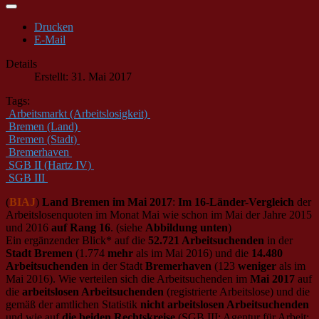
Drucken
E-Mail
Details
Erstellt: 31. Mai 2017
Tags:
Arbeitsmarkt (Arbeitslosigkeit)
Bremen (Land)
Bremen (Stadt)
Bremerhaven
SGB II (Hartz IV)
SGB III
(
BIAJ
)
Land Bremen im Mai 2017
:
Im 16-Länder-Vergleich
der
Arbeitslosenquoten im Monat Mai wie schon im Mai der Jahre 2015
und 2016
auf Rang 16
. (siehe
Abbildung unten
)
Ein ergänzender Blick* auf die
52.721 Arbeitsuchenden
in der
Stadt Bremen
(1.774
mehr
als im Mai 2016) und die
14.480
Arbeitsuchenden
in der Stadt
Bremerhaven
(123
weniger
als im
Mai 2016). Wie verteilen sich die Arbeitsuchenden im
Mai 2017
auf
die
arbeitslosen Arbeitsuchenden
(registrierte Arbeitslose) und die
gemäß der amtlichen Statistik
nicht arbeitslosen Arbeitsuchenden
und wie auf
die beiden Rechtskreise
(SGB III: Agentur für Arbeit;