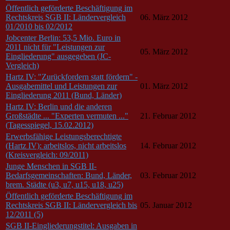
Öffentlich geförderte Beschäftigung im
Rechtskreis SGB II: Ländervergleich
06. März 2012
01/2010 bis 02/2012
Jobcenter Berlin: 53,5 Mio. Euro in
2011 nicht für "Leistungen zur
05. März 2012
Eingliederung" ausgegeben (JC-
Vergleich)
Hartz IV: "Zurückfordern statt fördern" -
Ausgabemittel und Leistungen zur
01. März 2012
Eingliederung 2011 (Bund, Länder)
Hartz IV: Berlin und die anderen
Großstädte ... "Experten vermuten ..."
21. Februar 2012
(Tagesspiegel, 15.02.2012)
Erwerbsfähige Leistungsberechtigte
(Hartz IV): arbeitslos, nicht arbeitslos
14. Februar 2012
(Kreisvergleich: 09/2011)
Junge Menschen in SGB II-
Bedarfsgemeinschaften: Bund, Länder,
03. Februar 2012
brem. Städte (u3, u7, u15, u18, u25)
Öffentlich geförderte Beschäftigung im
Rechtskreis SGB II: Ländervergleich bis
05. Januar 2012
12/2011 (5)
SGB II-Eingliederungstitel: Ausgaben in