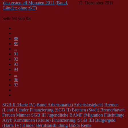
den ersten elf Monaten 2011 (Bund,
12. Dezember 2011
Länder; ohne zkT)
Seite 93 von 98
88
89
...
91
92
93
94
...
96
97
SGB II (Hartz IV)
Bund
Arbeitsmarkt (Arbeitslosigkeit)
Bremen
(Land)
Länder
Finanzierung (SGB II)
Bremen (Stadt)
Bremerhaven
Frauen
Männer
SGB III
Jugendliche
BAMF (Migration Flüchtlinge
Asyl)
Kommunen (Kreise)
Finanzierung (SGB III)
Bürgergeld
(Hartz IV)
Kinder
Berufsausbildung
BaSta
Rente