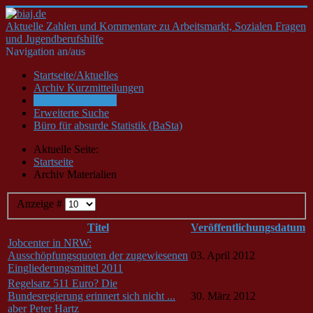
Aktuelle Zahlen und Kommentare zu Arbeitsmarkt, Sozialen Fragen
und Jugendberufshilfe
Navigation an/aus
Startseite/Aktuelles
Archiv Kurzmitteilungen
Archiv Materialien
Erweiterte Suche
Büro für absurde Statistik (BaSta)
Aktuelle Seite:
Startseite
Archiv Materialien
Anzeige #
Titel
Veröffentlichungsdatum
Jobcenter in NRW:
Ausschöpfungsquoten der zugewiesenen
03. April 2012
Eingliederungsmittel 2011
Regelsatz 511 Euro? Die
Bundesregierung erinnert sich nicht ...
30. März 2012
aber Peter Hartz