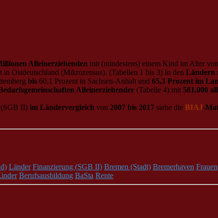
illionen Alleinerziehenden
mit (mindestens) einem Kind im Alter von
 in Ostdeutschland (Mikrozensus). (Tabellen 1 bis 3) In den
Ländern
ttemberg
bis
60,1 Prozent in Sachsen-Anhalt und
65,3 Prozent im La
Bedarfsgemeinschaften Alleinerziehender
(Tabelle 4) mit
581.000 al
(SGB II)
im Ländervergleich
von
2007 bis 2017
siehe die
BIAJ
-Mat
d)
Länder
Finanzierung (SGB II)
Bremen (Stadt)
Bremerhaven
Frauen
inder
Berufsausbildung
BaSta
Rente