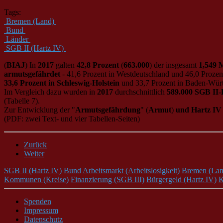
Tags:
Bremen (Land)
Bund
Länder
SGB II (Hartz IV)
(
BIAJ
) In
2017
galten
42,8 Prozent
(
663.000
) der insgesamt
1,549 M
armutsgefährdet
- 41,6 Prozent in Westdeutschland und 46,0 Prozent
33,6 Prozent in Schleswig-Holstein
und 33,7 Prozent in Baden-Wür
Im Vergleich dazu wurden in
2017
durchschnittlich
589.000 SGB II-
(Tabelle 7).
Zur Entwicklung der "
Armutsgefährdung
" (
Armut
)
und Hartz IV
(PDF: zwei Text- und vier Tabellen-Seiten)
Zurück
Weiter
SGB II (Hartz IV)
Bund
Arbeitsmarkt (Arbeitslosigkeit)
Bremen (Lan
Kommunen (Kreise)
Finanzierung (SGB III)
Bürgergeld (Hartz IV)
K
Spenden
Impressum
Datenschutz