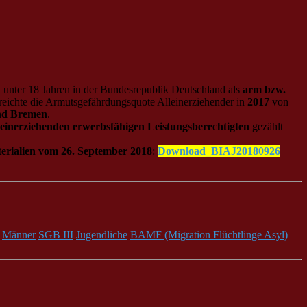
 unter 18 Jahren in der Bundesrepublik Deutschland als
arm bzw.
reichte die Armutsgefährdungsquote Alleinerziehender in
2017
von
nd Bremen
.
leinerziehenden erwerbsfähigen Leistungsberechtigten
gezählt
erialien vom 26. September 2018
:
Download_BIAJ20180926
Männer
SGB III
Jugendliche
BAMF (Migration Flüchtlinge Asyl)