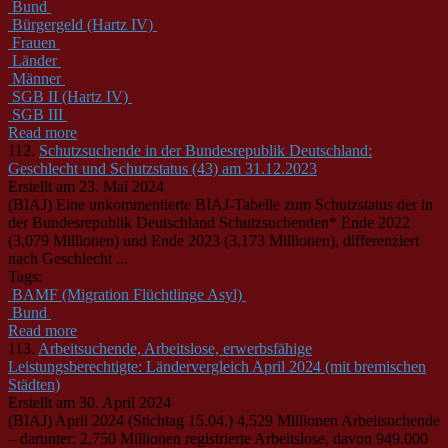
Bund
Bürgergeld (Hartz IV)
Frauen
Länder
Männer
SGB II (Hartz IV)
SGB III
Read more
112.
Schutzsuchende in der Bundesrepublik Deutschland:
Geschlecht und Schutzstatus (43) am 31.12.2023
Erstellt am 23. Mai 2024
(BIAJ) Eine unkommentierte BIAJ-Tabelle zum Schutzstatus der in
der
Bund
esrepublik Deutschland Schutzsuchenden* Ende 2022
(3,079 Millionen) und Ende 2023 (3,173 Millionen), differenziert
nach Geschlecht ...
Tags:
BAMF (Migration Flüchtlinge Asyl)
Bund
Read more
113.
Arbeitsuchende, Arbeitslose, erwerbsfähige
Leistungsberechtigte: Ländervergleich April 2024 (mit bremischen
Städten)
Erstellt am 30. April 2024
(BIAJ) April 2024 (Stichtag 15.04.) 4,529 Millionen Arbeitsuchende
– darunter: 2,750 Millionen registrierte Arbeitslose, davon 949.000