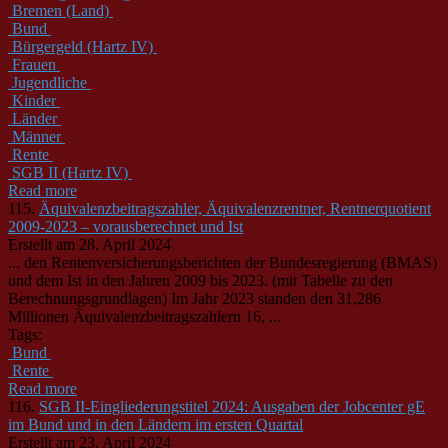
Bremen (Land)
Bund
Bürgergeld (Hartz IV)
Frauen
Jugendliche
Kinder
Länder
Männer
Rente
SGB II (Hartz IV)
Read more
115.
Äquivalenzbeitragszahler, Äquivalenzrentner, Rentnerquotient
2009-2023 – vorausberechnet und Ist
Erstellt am 28. April 2024
... den Rentenversicherungsberichten der
Bund
esregierung (BMAS)
und dem Ist in den Jahren 2009 bis 2023. (mit Tabelle zu den
Berechnungsgrundlagen) Im Jahr 2023 standen den 31,286
Millionen Äquivalenzbeitragszahlern 16, ...
Tags:
Bund
Rente
Read more
116.
SGB II-Eingliederungstitel 2024: Ausgaben der Jobcenter gE
im Bund und in den Ländern im ersten Quartal
Erstellt am 23. April 2024