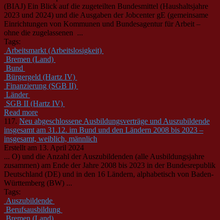
(BIAJ) Ein Blick auf die zugeteilten
Bund
esmittel (Haushaltsjahre
2023 und 2024) und die Ausgaben der Jobcenter gE (ge­meinsame
Einrichtungen von Kommunen und
Bund
esagentur für Arbeit –
ohne die zugelassenen ...
Tags:
Arbeitsmarkt (Arbeitslosigkeit)
Bremen (Land)
Bund
Bürgergeld (Hartz IV)
Finanzierung (SGB II)
Länder
SGB II (Hartz IV)
Read more
117.
Neu abgeschlossene Ausbildungsverträge und Auszubildende
insgesamt am 31.12. im Bund und den Ländern 2008 bis 2023 –
insgesamt, weiblich, männlich
Erstellt am 13. April 2024
... O) und die Anzahl der Auszubildenden (alle Ausbildungsjahre
zusammen) am Ende der Jahre 2008 bis 2023 in der
Bund
esrepublik
Deutschland (DE) und in den 16 Ländern, alphabetisch von Baden-
Württemberg (BW) ...
Tags:
Auszubildende
Berufsausbildung
Bremen (Land)