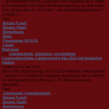
... er
Bund
esmittel für die „Leistungen zur Eingliederung in Arbeit“
im Haushaltsjahr 2024 durch die
Bund
esregierung, die nicht müde
wird, gleichzeitig von „Job-Turbo“ und „Weiterbildungsoffensive“
zu reden. Z ...
Tags:
Bremen (Land)
Bremen (Stadt)
Bremerhaven
Bund
Finanzierung (SGB II)
Länder
Read more
111.
Arbeitsuchende, Arbeitslose, erwerbsfähige
Leistungsberechtigte: Ländervergleich Mai 2024 (mit bremischen
Städten)
Erstellt am 04. Juni 2024
(BIAJ) Mai 2024 (Stichtag 15.05.) 4,526 Millionen Arbeitsuchende
– darunter: 2,723 Millionen registrierte Arbeitslose, davon 930.000
bei den Agenturen für Arbeit und 1,792 Millionen bei den
Jobcentern. ...
Tags:
Arbeitsmarkt (Arbeitslosigkeit)
Bremen (Land)
Bremen (Stadt)
Bremerhaven