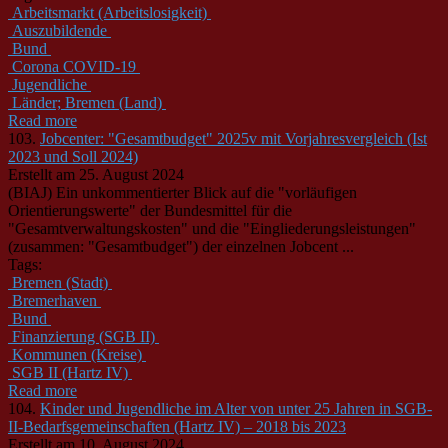
Arbeitsmarkt (Arbeitslosigkeit)
Auszubildende
Bund
Corona COVID-19
Jugendliche
Länder; Bremen (Land)
Read more
103.
Jobcenter: "Gesamtbudget" 2025v mit Vorjahresvergleich (Ist
2023 und Soll 2024)
Erstellt am 25. August 2024
(BIAJ) Ein unkommentierter Blick auf die "vorläufigen
Orientierungswerte" der
Bund
esmittel für die
"Gesamtverwaltungskosten" und die "Eingliederungsleistungen"
(zusammen: "Gesamtbudget") der einzelnen Jobcent ...
Tags:
Bremen (Stadt)
Bremerhaven
Bund
Finanzierung (SGB II)
Kommunen (Kreise)
SGB II (Hartz IV)
Read more
104.
Kinder und Jugendliche im Alter von unter 25 Jahren in SGB-
II-Bedarfsgemeinschaften (Hartz IV) – 2018 bis 2023
Erstellt am 10. August 2024