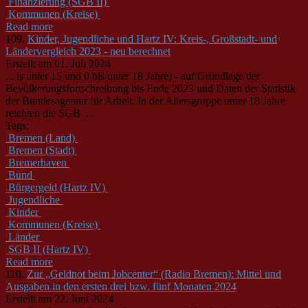
Finanzierung (SGB II)
Kommunen (Kreise)
Read more
109.
Kinder, Jugendliche und Hartz IV: Kreis-, Großstadt- und
Ländervergleich 2023 - neu berechnet
Erstellt am 01. Juli 2024
... is unter 15 und 0 bis unter 18 Jahre) - auf Grundlage der
Bevölkerungsfortschreibung bis Ende 2023 und Daten der Statistik
der
Bund
esagentur für Arbeit. In der Altersgruppe unter 18 Jahre
reichten die SGB ...
Tags:
Bremen (Land)
Bremen (Stadt)
Bremerhaven
Bund
Bürgergeld (Hartz IV)
Jugendliche
Kinder
Kommunen (Kreise)
Länder
SGB II (Hartz IV)
Read more
110.
Zur „Geldnot beim Jobcenter“ (Radio Bremen): Mittel und
Ausgaben in den ersten drei bzw. fünf Monaten 2024
Erstellt am 22. Juni 2024