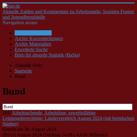
Aktuelle Zahlen und Kommentare zu Arbeitsmarkt, Sozialen Fragen
und Jugendberufshilfe
Navigation an/aus
Startseite/Aktuelles
Archiv Kurzmitteilungen
Archiv Materialien
Erweiterte Suche
Büro für absurde Statistik (BaSta)
Aktuelle Seite:
Startseite
Bund
Bund
101.
Arbeitsuchende, Arbeitslose, erwerbsfähige
Leistungsberechtigte: Ländervergleich August 2024 (mit bremischen
Städten)
Erstellt am 30. August 2024
(BIAJ) August 2024 (Stichtag 14.08.) 4,616 Millionen