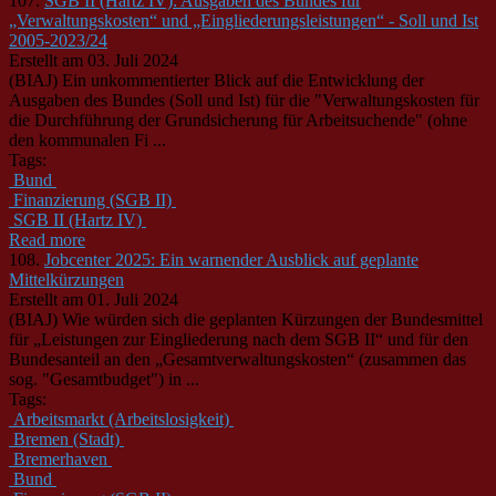
107.
SGB II (Hartz IV): Ausgaben des Bundes für
„Verwaltungskosten“ und „Eingliederungsleistungen“ - Soll und Ist
2005-2023/24
Erstellt am 03. Juli 2024
(BIAJ) Ein unkommentierter Blick auf die Entwicklung der
Ausgaben des
Bund
es (Soll und Ist) für die "Verwaltungskosten für
die Durchführung der Grundsicherung für Arbeitsuchende" (ohne
den kommunalen Fi ...
Tags:
Bund
Finanzierung (SGB II)
SGB II (Hartz IV)
Read more
108.
Jobcenter 2025: Ein warnender Ausblick auf geplante
Mittelkürzungen
Erstellt am 01. Juli 2024
(BIAJ) Wie würden sich die geplanten Kürzungen der
Bund
esmittel
für „Leistungen zur Eingliederung nach dem SGB II“ und für den
Bund
esanteil an den „Gesamtverwaltungskosten“ (zusammen das
sog. "Gesamtbudget") in ...
Tags:
Arbeitsmarkt (Arbeitslosigkeit)
Bremen (Stadt)
Bremerhaven
Bund