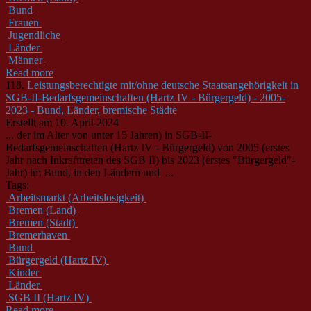
Bund
Frauen
Jugendliche
Länder
Männer
Read more
118.
Leistungsberechtigte mit/ohne deutsche Staatsangehörigkeit in
SGB-II-Bedarfsgemeinschaften (Hartz IV - Bürgergeld) - 2005-
2023 - Bund, Länder, bremische Städte
Erstellt am 10. April 2024
... der im Alter von unter 15 Jahren) in SGB-II-
Bedarfsgemeinschaften (Hartz IV - Bürgergeld) von 2005 (erstes
Jahr nach Inkrafttreten des SGB II) bis 2023 (erstes "Bürgergeld"-
Jahr) im
Bund
, in den Ländern und ...
Tags:
Arbeitsmarkt (Arbeitslosigkeit)
Bremen (Land)
Bremen (Stadt)
Bremerhaven
Bund
Bürgergeld (Hartz IV)
Kinder
Länder
SGB II (Hartz IV)
Read more