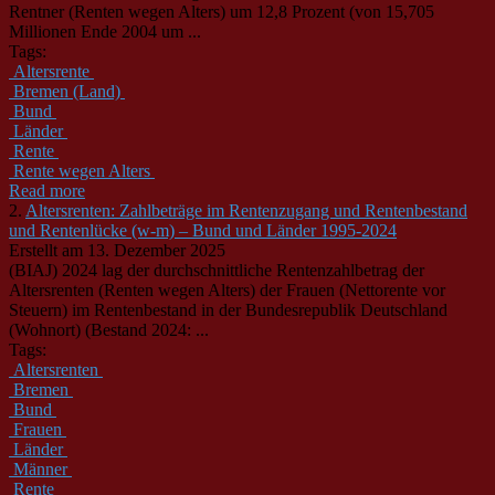
Rentner (
Rente
n
wegen
Alters
) um 12,8 Prozent (von 15,705
Millionen Ende 2004 um ...
Tags:
Altersrente
Bremen (Land)
Bund
Länder
Rente
Rente wegen Alters
Read more
2.
Altersrenten: Zahlbeträge im Rentenzugang und Rentenbestand
und Rentenlücke (w-m) – Bund und Länder 1995-2024
Erstellt am 13. Dezember 2025
(BIAJ) 2024 lag der durchschnittliche
Rente
nzahlbetrag der
Alters
rente
n (
Rente
n
wegen
Alters
) der Frauen (Netto
rente
vor
Steuern) im
Rente
nbestand in der Bundesrepublik Deutschland
(Wohnort) (Bestand 2024: ...
Tags:
Altersrenten
Bremen
Bund
Frauen
Länder
Männer
Rente