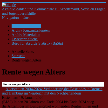
Aktuelle Zahlen und Kommentare zu Arbeitsmarkt, Sozialen Fragen
und Jugendberufshilfe
Navigation an/aus
Startseite/Aktuelles
Archiv Kurzmitteilungen
Archiv Materialien
Erweiterte Suche
Büro für absurde Statistik (BaSta)
Aktuelle Seite:
Startseite
Rente wegen Alters
Rente wegen Alters
1.
Altersrenten 2004-2024: Veränderung des Bestandes in Bremen
und Hamburg im Vergleich mit den Nachbarländern
Erstellt am 19. Januar 2026
(BIAJ) In den 20 Jahren von Ende 2004 bis Ende 2024 stieg
die Anzahl der im Bundesgebiet wohnenden Rentnerinnen und