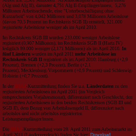
(Alg und Alg II), darunter 4,751 Alg II-Empfänger/innen, 5,276
Millionen Arbeitsuchende, eine "Unterbeschäftigung ohne
Kurzarbeit" von 4,042 Millionen und 3,078 Millionen Arbeitslose
(davon 70,5 Prozent im Rechtskreis SGB II) ermittelt, 321.000
registrierte Arbeitslose weniger als im April 2010.
Im Rechtskreis SGB III wurden 233.000 weniger Arbeitslose
registriert (0,907 Millionen), im Rechtskreis SGB II (Hartz IV)
lediglich 89.000 weniger (2,171 Millionen) als im April 2010.
In
fünf Ländern
wurden im April 2011
mehr Arbeitslose im
Rechtskreis SGB II
registriert als im April 2010: Hamburg (+2,9
Prozent), Bremen (+2,3 Prozent), Berlin (+2,1
Prozent), Mecklenburg-Vorpommern (+0,9 Prozent) und Schleswig-
Holstein (+0,7 Prozent).
In der
BIAJ
-Kurzmitteilung finden Sie u.a.
Länderdaten
zu den
registrierten Arbeitslosen im April 2011 (im Vergleich
entsprechenden Vorjahresmonat), differenziert nach Geschlecht, den
registrierten Arbeitslosen in den beiden Rechtskreisen (SGB III und
SGB II), dem Bezug von Arbeitslosengeld II, differenziert nach
arbeitslos und nicht arbeitslos registrierten
Leistungsempfänger/innen.
Die
BIAJ
-Kurzmitteilung vom 28. April 2011 zum Arbeitsmarkt im
April 2011 (Ländervergleich) finden Sie hier:
Download