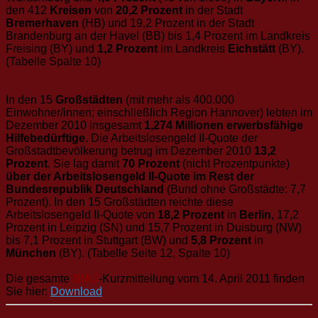
den 412
Kreisen
von
20,2 Prozent
in der Stadt
Bremerhaven
(HB) und 19,2 Prozent in der Stadt
Brandenburg an der Havel (BB) bis 1,4 Prozent im Landkreis
Freising (BY) und
1,2 Prozent
im Landkreis
Eichstätt
(BY).
(Tabelle Spalte 10)
In den 15
Großstädten
(mit mehr als 400.000
Einwohner/innen; einschließlich Region Hannover) lebten im
Dezember 2010 insgesamt
1,274 Millionen erwerbsfähige
Hilfebedürftige
. Die Arbeitslosengeld II-Quote der
Großstadtbevölkerung betrug im Dezember 2010
13,2
Prozent
. Sie lag damit
70 Prozent
(nicht Prozentpunkte)
über der Arbeitslosengeld II-Quote im Rest der
Bundesrepublik Deutschland
(Bund ohne Großstädte: 7,7
Prozent). In den 15 Großstädten reichte diese
Arbeitslosengeld II-Quote von
18,2 Prozent
in
Berlin
, 17,2
Prozent in Leipzig (SN) und 15,7 Prozent in Duisburg (NW)
bis 7,1 Prozent in Stuttgart (BW) und
5,8 Prozent
in
München
(BY). (Tabelle Seite 12, Spalte 10)
Die gesamte
BIAJ
-Kurzmitteilung vom 14. April 2011 finden
Sie hier:
Download