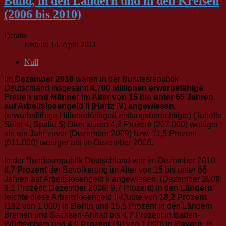
Bund, in den Ländern und in den Kreisen
(2006 bis 2010)
Details
Erstellt: 14. April 2011
Null
Im
Dezember 2010
waren in der Bundesrepublik
Deutschland insgesamt
4,700 Millionen erwerbsfähige
Frauen und Männer im Alter von 15 bis unter 65 Jahren
auf Arbeitslosengeld II (Hartz IV) angewiesen
.
(erwerbsfähige Hilfebedürftige/Leistungsberechtigte) (Tabelle
Seite 4, Spalte 5) Dies waren 4,2 Prozent (207.000) weniger
als ein Jahr zuvor (Dezember 2009) bzw. 11,5 Prozent
(611.000) weniger als im Dezember 2006.
In der Bundesrepublik Deutschland war im Dezember 2010
8,7 Prozent
der Bevölkerung im Alter von 15 bis unter 65
Jahren auf Arbeitslosengeld II angewiesen. (Dezember 2009:
9,1 Prozent; Dezember 2006: 9,7 Prozent) In den
Ländern
reichte diese Arbeitslosengeld II-Quote von
18,2 Prozent
(182 von 1.000) in
Berlin
und 15,5 Prozent in den Ländern
Bremen und Sachsen-Anhalt bis 4,7 Prozent in Baden-
Württemberg und
4,0 Prozent
(40 von 1.000) in
Bayern
, in