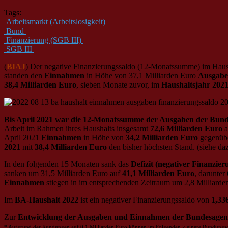
Tags:
Arbeitsmarkt (Arbeitslosigkeit)
Bund
Finanzierung (SGB III)
SGB III
(
BIAJ
) Der negative Finanzierungssaldo (12-Monatssumme) im Haush
standen den
Einnahmen
in Höhe von 37,1 Milliarden Euro
Ausgab
38,4 Milliarden Euro
, sieben Monate zuvor, im
Haushaltsjahr 202
Bis April 2021 war die 12-Monatssumme der Ausgaben der Bundes
Arbeit im Rahmen ihres Haushalts insgesamt
72,6 Milliarden Euro
a
April 2021
Einnahmen
in Höhe von
34,2 Milliarden Euro
gegenübe
2021
mit
38,4 Milliarden Euro
den bisher höchsten Stand. (siehe da
In den folgenden 15 Monaten sank das
Defizit (negativer Finanzie
sanken um 31,5 Milliarden Euro auf
41,1 Milliarden Euro
, darunter
Einnahmen
stiegen in im entsprechenden Zeitraum um 2,8 Milliarde
Im
BA-Haushalt 2022
ist ein negativer Finanzierungssaldo von
1,33
Zur
Entwicklung der Ausgaben und Einnahmen der Bundesagentu
* Aufgrund der Rundungen auf 0,1 Milliarden Euro können im Folgenden kleinere Rundungsdi