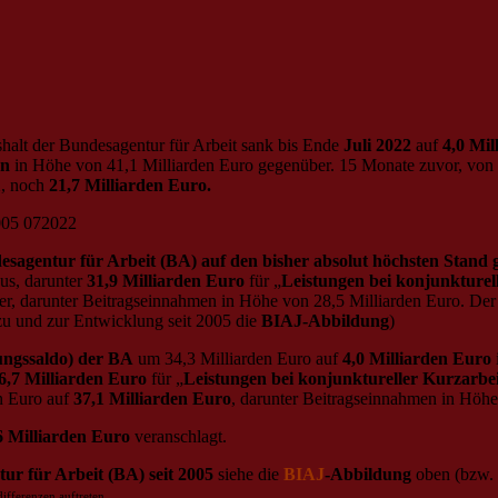
alt der Bundesagentur für Arbeit sank bis Ende
Juli 2022
auf
4,0 Mil
en
in Höhe von 41,1 Milliarden Euro gegenüber. 15 Monate zuvor, von
1
, noch
21,7 Milliarden Euro.
agentur für Arbeit (BA) auf den bisher absolut höchsten Stand g
us, darunter
31,9 Milliarden Euro
für „
Leistungen bei konjunkturel
r, darunter Beitragseinnahmen in Höhe von 28,5 Milliarden Euro. De
zu und zur Entwicklung seit 2005 die
BIAJ-Abbildung
)
rungssaldo) der BA
um 34,3 Milliarden Euro auf
4,0 Milliarden Euro
6,7 Milliarden Euro
für „
Leistungen bei konjunktureller Kurzarbei
n Euro auf
37,1 Milliarden Euro
, darunter Beitragseinnahmen in Höhe
6 Milliarden Euro
veranschlagt.
r für Arbeit (BA) seit 2005
siehe die
BIAJ
-Abbildung
oben (bzw. 
fferenzen auftreten.