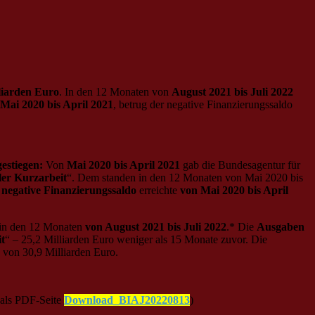
liarden Euro
. In den 12 Monaten von
August 2021 bis Juli 2022
Mai 2020 bis April 2021
, betrug der negative Finanzierungssaldo
estiegen
:
Von
Mai 2020 bis April 2021
gab die Bundesagentur für
ler Kurzarbeit
“. Dem standen in den 12 Monaten von Mai 2020 bis
r
negative Finanzierungssaldo
erreichte
von
Mai 2020 bis April
in den 12 Monaten
von August 2021 bis Juli 2022
.* Die
Ausgaben
t
“ – 25,2 Milliarden Euro weniger als 15 Monate zuvor. Die
 von 30,9 Milliarden Euro.
als PDF-Seite
Download_BIAJ20220813
)