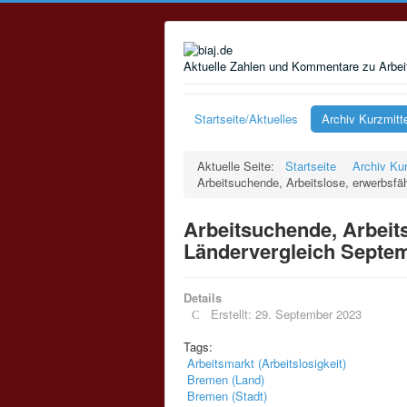
Aktuelle Zahlen und Kommentare zu Arbeit
Startseite/Aktuelles
Archiv Kurzmitt
Aktuelle Seite:
Startseite
Archiv Kur
Arbeitsuchende, Arbeitslose, erwerbsfä
Arbeitsuchende, Arbeits
Ländervergleich Septem
Details
Erstellt: 29. September 2023
Tags:
Arbeitsmarkt (Arbeitslosigkeit)
Bremen (Land)
Bremen (Stadt)