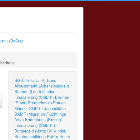
istik (BaSta)
Städten)
SGB II (Hartz IV)
Bund
Arbeitsmarkt (Arbeitslosigkeit)
Bremen (Land)
Länder
Finanzierung (SGB II)
Bremen
(Stadt)
Bremerhaven
Frauen
Männer
SGB III
Jugendliche
BAMF (Migration Flüchtlinge
Asyl)
Kommunen (Kreise)
Finanzierung (SGB III)
Bürgergeld (Hartz IV)
Kinder
Berufsausbildung
BaSta
Rente