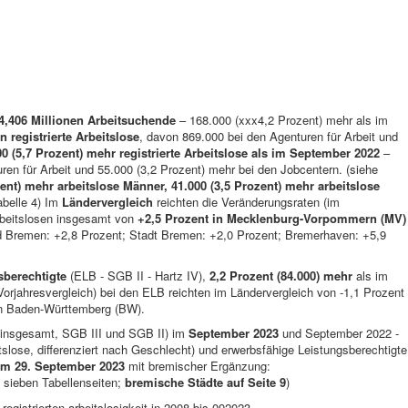
4,406 Millionen Arbeitsuchende
– 168.000 (xxx4,2 Prozent) mehr als im
n registrierte Arbeitslose
, davon 869.000 bei den Agenturen für Arbeit und
00 (5,7 Prozent) mehr registrierte Arbeitslose als im September 2022
–
ren für Arbeit und 55.000 (3,2 Prozent) mehr bei den Jobcentern. (siehe
ent) mehr arbeitslose Männer, 41.000 (3,5 Prozent) mehr arbeitslose
abelle 4) Im
Ländervergleich
reichten die Veränderungsraten (im
Arbeitslosen insgesamt von
+2,5 Prozent in Mecklenburg-Vorpommern (MV)
d Bremen: +2,8 Prozent; Stadt Bremen: +2,0 Prozent; Bremerhaven: +5,9
sberechtigte
(ELB - SGB II - Hartz IV),
2,2 Prozent (84.000)
mehr
als im
rjahresvergleich) bei den ELB reichten im Ländervergleich von ‑1,1 Prozent
in Baden-Württemberg (BW).
(insgesamt, SGB III und SGB II) im
September 2023
und September 2022 -
itslose, differenziert nach Geschlecht) und erwerbsfähige Leistungsberechtigte
om 29. September 2023
mit bremischer Ergänzung:
 sieben Tabellenseiten;
bremische Städte auf Seite 9
)