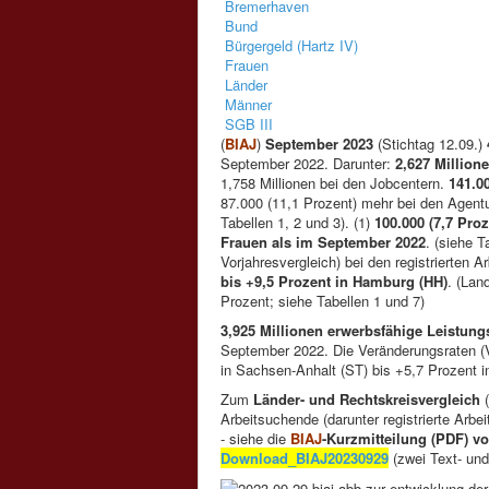
Bremerhaven
Bund
Bürgergeld (Hartz IV)
Frauen
Länder
Männer
SGB III
(
BIAJ
)
September 2023
(Stichtag 12.09.)
September 2022. Darunter:
2,627 Millione
1,758 Millionen bei den Jobcentern.
141.0
87.000 (11,1 Prozent) mehr bei den Agentu
Tabellen 1, 2 und 3). (1)
100.000 (7,7 Proz
Frauen als im September 2022
. (siehe T
Vorjahresvergleich) bei den registrierten 
bis +9,5 Prozent in Hamburg (HH)
. (Lan
Prozent; siehe Tabellen 1 und 7)
3,925 Millionen erwerbsfähige Leistung
September 2022. Die Veränderungsraten (Vo
in Sachsen-Anhalt (ST) bis +5,7 Prozent 
Zum
Länder- und Rechtskreisvergleich
Arbeitsuchende (darunter registrierte Arbe
- siehe die
BIAJ
-Kurzmitteilung (PDF) v
Download_BIAJ20230929
(zwei Text- und