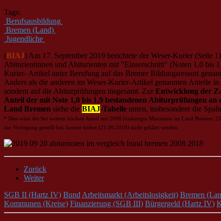
Tags:
Berufsausbildung
Bremen (Land)
Jugendliche
(
BIAJ
) Am 17. September 2019 berichtete der Weser-Kurier (Seite 1)
Abiturientinnen und Abiturienten mit "Einserschnitt" (Noten 1,0 bis 
Kurier- Artikel unter Berufung auf das Bremer Bildungsressort genan
Anders als die anderen im Weser-Kurier-Artikel genannten Anteile in 
sondern auf die Abiturprüfungen insgesamt. Zur
Entwicklung der Z
Anteil der mit Note 1,0 bis 1,9 bestandenen Abiturprüfungen a
Land Bremen
siehe die
BIAJ
-Tabelle
unten, insbesondere die Spal
* Dies wäre der bei weitem höchste Anteil seit 2008 (bisheriges Maximum im Land Bremen: 2
zur Verfügung gestellt hat, konnte bisher (21.09.2019) nicht geklärt werden.
Zurück
Weiter
SGB II (Hartz IV)
Bund
Arbeitsmarkt (Arbeitslosigkeit)
Bremen (Lan
Kommunen (Kreise)
Finanzierung (SGB III)
Bürgergeld (Hartz IV)
K