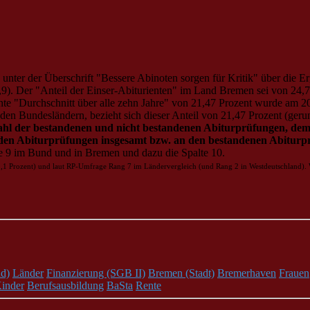
 unter der Überschrift "Bessere Abinoten sorgen für Kritik" über die 
1,9). Der "Anteil der Einser-Abiturienten" im Land Bremen sei von 24,
nte "Durchschnitt über alle zehn Jahre" von 21,47 Prozent wurde am 20
den Bundesländern, bezieht sich dieser Anteil von 21,47 Prozent (geru
ahl der bestandenen und nicht bestandenen Abiturprüfungen, de
n den Abiturprüfungen insgesamt bzw. an den bestandenen Abiturp
te 9 im Bund und in Bremen und dazu die Spalte 10.
5,1 Prozent) und laut RP-Umfrage Rang 7 im Ländervergleich (und Rang 2 in Westdeutschland). 
d)
Länder
Finanzierung (SGB II)
Bremen (Stadt)
Bremerhaven
Frauen
inder
Berufsausbildung
BaSta
Rente