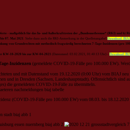
 Werte - maßgeblich für das In- und Außerkrafttreten der „Bundesnotbremse“ (RKI) und b) Rü
 bis 07. Mai 2021
. Siehe dazu auch die RKI-Anmerkung in der Quellenangabe!
Download_BIA
änkung von Grundrechten mit methodisch fragwürdig berechneten 7-Tage-Inzidenzen (pro 1
 der KW-10-2020 bis zur KW-04-2021
(Datenstand: 03.02.2021, 01:40:13 Uhr) -
Download_BI
-Tage-Inzidenzen
(gemeldete COVID-19-Fälle pro 100.000 EW). Werden 
chteten und mit Datenstand vom 19.12.2020 (0:00 Uhr) vom BIAJ neu 
remen und in Dresden (Sachsen, Landeshauptstadt). Offensichtlich sind
ges) die gemeldeten COVID-19-Fälle zu übermitteln.
Inzidenz (COVID-19-Fälle pro 100.000 EW) vom 08.03. bis 18.12.2020