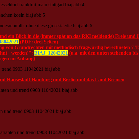
und ein Blick in die (immer spät an das RKI meldende) Freie un
08042021
(PDF: drei Seiten)
g von Grundrechten mit methodisch fragwürdig berechneten 7-Ta
ohnt" werden!":
BIAJ_12042021
(u.a. mit den unten stehenden bi
ungen im Anhang)
ie und Hansestadt Hamburg und Berlin und das Land Bremen