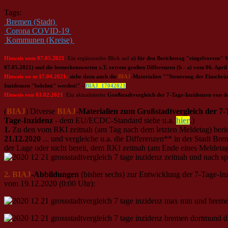
Tags:
Bremen (Stadt)
Corona COVID-19
Kommunen (Kreise)
Hinweis vom 07.05.2021
: Ein ergänzender Blick auf
a) für den Berichtstag "eingefrorene"
07.05.2021) und die bemerkenswerten z.T. extrem großen Differenzen (b - a) vom 06. April
Hinweis vo m 17.04.2021:
siehe dazu auch die
BIAJ
-Materialien ""Steuerung der Einschr
Inzidenzen "belohnt" werden!" -
BIAJ_17042021
Hinweis von 03.02.2021
: Ein aktualisierter
Großstadtvergleich der 7-Tage-Inzidenzen von
(
BIAJ
) Diverse
BIAJ
-Materialien zum Großstadtvergleich der 7
Tage-Inzidenz
- dem EU/ECDC-Standard siehe u.a.
hier
.)
1.
Zu den vom RKI zeitnah (am Tag nach dem letzten Meldetag) beri
21.12.2020
... und vergleiche u.a. die Differenzen** in der Stadt B
der Lage oder nicht bereit, dem RKI zeitnah (am Ende eines Meldeta
2. BIAJ
-Abbildungen
(bisher sechs) zur Entwicklung der 7-Tage-
vom 19.12.2020 (0:00 Uhr):