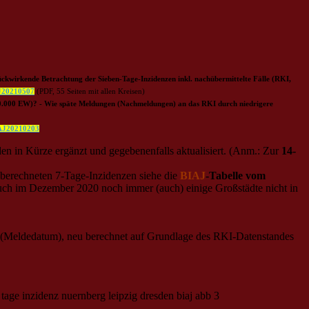
ckwirkende Betrachtung der Sieben-Tage-Inzidenzen inkl. nachübermittelte Fälle (RKI,
J20210507
(PDF, 55 Seiten mit allen Kreisen)
00.000 EW)? - Wie späte Meldungen (Nachmeldungen) an das RKI durch niedrigere
AJ20210203
in Kürze ergänzt und gegebenenfalls aktualisiert. (Anm.: Zur
14-
berechneten 7-Tage-Inzidenzen siehe die
BIAJ
-Tabelle vom
 auch im Dezember 2020 noch immer (auch) einige Großstädte nicht in
 (Meldedatum), neu berechnet auf Grundlage des RKI-Datenstandes