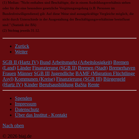
(1) Median: "Nicht enthalten sind Beschäftigte, die in einem Ausbildungsverhältnis stehen
oder für die eine besondere gesetzliche Vergütungsregelung (z.B. Personen im
Bundesfreiwilligendienst) gilt. Auf diese Weise sind aussagekräftige Vergleiche möglich, die
nicht durch Unterschiede in der Ausgestaltung der Beschäftigungsverhältnisse beeinflusst
sind." (Statistik der BA)
(2) Stichtag jeweils 31.12.
Zurück
Weiter
SGB II (Hartz IV)
Bund
Arbeitsmarkt (Arbeitslosigkeit)
Bremen
(Land)
Länder
Finanzierung (SGB II)
Bremen (Stadt)
Bremerhaven
Frauen
Männer
SGB III
Jugendliche
BAMF (Migration Flüchtlinge
Asyl)
Kommunen (Kreise)
Finanzierung (SGB III)
Bürgergeld
(Hartz IV)
Kinder
Berufsausbildung
BaSta
Rente
Spenden
Impressum
Datenschutz
Über das Institut - Kontakt
Nach oben
© 2026 biaj.de