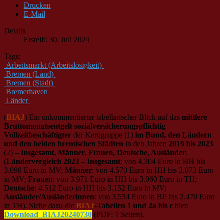
Drucken
E-Mail
Details
Erstellt: 30. Juli 2024
Tags:
Arbeitsmarkt (Arbeitslosigkeit)
Bremen (Land)
Bremen (Stadt)
Bremerhaven
Länder
(
BIAJ
) Ein unkommentierter tabellarischer Blick auf das
mittlere
Bruttomonatsentgelt sozialversicherungspflichtig
Vollzeitbeschäftigter
der Kerngruppe (1)
im Bund, den Ländern
und den beiden bremischen Städten
in den Jahren
2019 bis 2023
(2) –
Insgesamt, Männer, Frauen, Deutsche, Ausländer
.
(
Ländervergleich 2023
–
Insgesamt
: von 4.304 Euro in HH bis
3.098 Euro in MV;
Männer
: von 4.570 Euro in HH bis 3.073 Euro
in MV;
Frauen
: von 3.971 Euro in HH bis 3.060 Euro in TH;
Deutsche
: 4.512 Euro in HH bis 3.152 Euro in MV;
Ausländer/Ausländerinnen
: von 3.534 Euro in BE bis 2.470 Euro
in TH). Siehe dazu die
BIAJ
-Tabellen 1 und 2a bis c
hier:
Download_BIAJ20240730
(PDF: 7 Seiten).