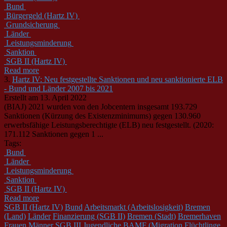
Bund
Bürgergeld (Hartz IV)
Grundsicherung
Länder
Leistungsminderung
Sanktion
SGB II (Hartz IV)
Read more
3.
Hartz IV: Neu festgestellte Sanktionen und neu sanktionierte ELB
- Bund und Länder 2007 bis 2021
Erstellt am 13. April 2022
(BIAJ) 2021 wurden von den Jobcentern insgesamt 193.729
Sanktion
en (Kürzung des Existenzminimums) gegen 130.960
erwerbsfähige Leistungsberechtigte (ELB) neu festgestellt. (2020:
171.112
Sanktion
en gegen 1 ...
Tags:
Bund
Länder
Leistungsminderung
Sanktion
SGB II (Hartz IV)
Read more
SGB II (Hartz IV)
Bund
Arbeitsmarkt (Arbeitslosigkeit)
Bremen
(Land)
Länder
Finanzierung (SGB II)
Bremen (Stadt)
Bremerhaven
Frauen
Männer
SGB III
Jugendliche
BAMF (Migration Flüchtlinge