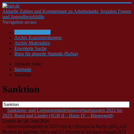
Aktuelle Zahlen und Kommentare zu Arbeitsmarkt, Sozialen Fragen
und Jugendberufshilfe
Navigation an/aus
Startseite/Aktuelles
Archiv Kurzmitteilungen
Archiv Materialien
Erweiterte Suche
Büro für absurde Statistik (BaSta)
Aktuelle Seite:
Startseite
Sanktion
Sanktion
1.
Sanktions- und Leistungsminderungsverlaufsquoten 2022 bis
2025: Bund und Länder (SGB II – Hartz IV – Bürgergeld)
Erstellt am 08. Juni 2026
... tionsverlaufsquote) in 2025 von 6,3 Prozent in Berlin (BE), 6,0
Prozent in Sachsen (SN) und 5,5 Prozent in Sachsen-Anhalt (ST)