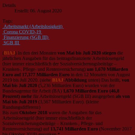
Details
Erstellt: 06. August 2020
Tags:
Arbeitsmarkt (Arbeitslosigkeit)
Corona COVID-19
Finanzierung (SGB III)
SGB III
(
BIAJ
) In den drei Monaten
von Mai bis Juli 2020 stiegen
die
jährlichen Ausgaben für das beitragsfinanzierte Arbeitslosengeld
(hier immer einschließlich der Sozialversicherungsbeiträge –
Kranken-, Pflege- und Rentenversicherung)
um 1,670 Milliarden
Euro auf 17,377 Milliarden Euro
in den 12 Monaten von August
2019 bis Juli 2020. (siehe
BIAJ
-Abbildung
unten) Das heißt,
von
Mai bis Juli 2020
(5,236 Milliarden Euro) wurden von der
Bundesagentur für Arbeit (BA)
1,670 Milliarden Euro (46,8
Prozent) mehr
für Arbeitslosengeld (SGB III) ausgegeben
als von
Mai bis Juli 2019
(3,567 Milliarden Euro). (kleine
Rundungsdifferenz)
Bis zum
Oktober 2018
waren die Ausgaben für das
Arbeitslosengeld (hier immer einschließlich der
Sozialversicherungsbeiträge – Kranken-, Pflege- und
Rentenversicherung) auf
13,741 Milliarden Euro
(November 2017
bis Oktober 2018) gesunken.*