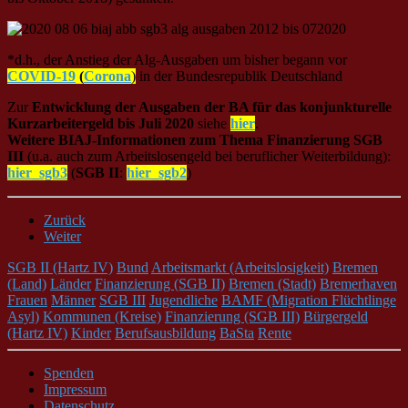
*d.h., der Anstieg der Alg-Ausgaben um bisher begann vor
COVID-19
(
Corona
)
in der Bundesrepublik Deutschland
Zur
Entwicklung der Ausgaben der BA für das konjunkturelle
Kurzarbeitergeld bis Juli 2020
siehe
hier
.
Weitere BIAJ-Informationen zum Thema Finanzierung SGB
III
(u.a. auch zum Arbeitslosengeld bei beruflicher Weiterbildung):
hier_sgb3
(
SGB II
:
hier_sgb2
)
Zurück
Weiter
SGB II (Hartz IV)
Bund
Arbeitsmarkt (Arbeitslosigkeit)
Bremen
(Land)
Länder
Finanzierung (SGB II)
Bremen (Stadt)
Bremerhaven
Frauen
Männer
SGB III
Jugendliche
BAMF (Migration Flüchtlinge
Asyl)
Kommunen (Kreise)
Finanzierung (SGB III)
Bürgergeld
(Hartz IV)
Kinder
Berufsausbildung
BaSta
Rente
Spenden
Impressum
Datenschutz