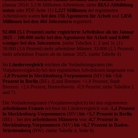
(Januar 2014: 3,136 Millionen Arbeitslose; siehe
BIAJ-Abbildung
unten
oder PDF-Seite 11)
1,227 Millionen
der registrierten
Arbeitslosen waren
bei den 156 Agenturen für Arbeit
und
1,858
Millionen bei den 404 Jobcentern
registriert.
92.000 (3,1 Prozent) mehr registrierte Arbeitslose als im Januar
2025
–
100.000 mehr bei den Agenturen für Arbeit und 8.000
weniger bei den Jobcentern
. (siehe Tabellen 1, 2 und 3). (1)
59.000 (3,6 Prozent) mehr arbeitslose Männer, 33.000 (2,5 Prozent)
mehr arbeitslose Frauen als im Januar 2025. (siehe Tabelle 4)
Im
Ländervergleich
reichten die Veränderungsraten (im
Vorjahresvergleich) bei den registrierten Arbeitslosen insgesamt von
-1,0 Prozent in Mecklenburg-Vorpommern
(MV)
bis +5,6
Prozent in Berlin
(BE). (Land Bremen: +1,8 Prozent; Stadt
Bremen: +2,6 Prozent; Bremerhaven: -0,9 Prozent; siehe Tabellen 1
und 7)
Die Veränderungsraten (Vorjahresvergleich) bei den registrierten
arbeitslosen Frauen
reichten im Ländervergleich von
-1,4 Prozent
in Mecklenburg-Vorpommern
(MV)
bis +5,7 Prozent in Berlin
(BE) – bei den
arbeitslosen Männern
von
-0,7 Prozent in
Mecklenburg-Vorpommern
(MV)
bis +6,7 Prozent in Baden-
Württemberg
(BW). (siehe Tabelle 4, Seite 6)