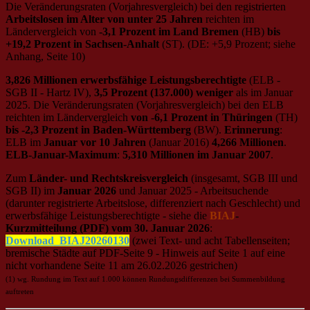
Die Veränderungsraten (Vorjahresvergleich) bei den registrierten
Arbeitslosen im Alter von unter 25 Jahren
reichten im
Ländervergleich von
-3,1 Prozent im Land Bremen
(HB)
bis
+19,2 Prozent in Sachsen-Anhalt
(ST). (DE: +5,9 Prozent; siehe
Anhang, Seite 10)
3,826 Millionen erwerbsfähige Leistungsberechtigte
(ELB -
SGB II - Hartz IV),
3,5 Prozent (137.000) weniger
als im Januar
2025. Die Veränderungsraten (Vorjahresvergleich) bei den ELB
reichten im Ländervergleich
von ‑6,1 Prozent in Thüringen
(TH)
bis -2,3 Prozent in Baden-Württemberg
(BW).
Erinnerung
:
ELB im
Januar vor 10 Jahren
(Januar 2016)
4,266 Millionen
.
ELB-Januar-Maximum
:
5,310 Millionen im Januar 2007
.
Zum
Länder- und Rechtskreisvergleich
(insgesamt, SGB III und
SGB II) im
Januar 2026
und Januar 2025 - Arbeitsuchende
(darunter registrierte Arbeitslose, differenziert nach Geschlecht) und
erwerbsfähige Leistungsberechtigte - siehe die
BIAJ
-
Kurzmitteilung (PDF) vom 30. Januar 2026
:
Download_BIAJ20260130
(zwei Text- und acht Tabellenseiten;
bremische Städte auf PDF-Seite 9 - Hinweis auf Seite 1 auf eine
nicht vorhandene Seite 11 am 26.02.2026 gestrichen)
(1) wg. Rundung im Text auf 1.000 können Rundungsdifferenzen bei Summenbildung
auftreten