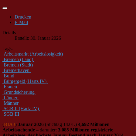
Drucken
E-Mail
Details
Erstellt: 30. Januar 2026
Tags:
Arbeitsmarkt (Arbeitslosigkeit)
Bremen (Land)
Bremen (Stadt)
Bremerhaven
Bund
Bürgergeld (Hartz IV)
Frauen
Grundsicherung
Länder
Männer
SGB II (Hartz IV)
SGB III
(
BIAJ
)
Januar 2026
(Stichtag 14.01.)
4,692 Millionen
Arbeitsuchende
– darunter:
3,085 Millionen registrierte
Arbeitslose, der höchste Januar-Bestand nach Januar 2014