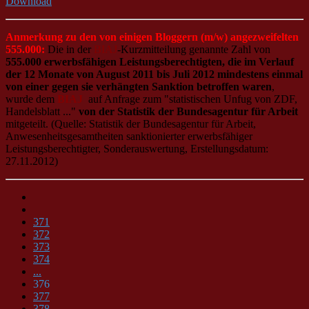
Download
Anmerkung zu den von einigen Bloggern (m/w) angezweifelten
555.000:
Die in der
BIAJ
-Kurzmitteilung genannte Zahl von
555.000 erwerbsfähigen Leistungsberechtigten, die im Verlauf
der 12 Monate von August 2011 bis Juli 2012 mindestens einmal
von einer gegen sie verhängten Sanktion betroffen waren
,
wurde dem
BIAJ
auf Anfrage zum "statistischen Unfug von ZDF,
Handelsblatt ..."
von der Statistik der Bundesagentur für Arbeit
mitgeteilt. (Quelle: Statistik der Bundesagentur für Arbeit,
Anwesenheitsgesamtheiten sanktionierter erwerbsfähiger
Leistungsberechtigter, Sonderauswertung, Erstellungsdatum:
27.11.2012)
371
372
373
374
...
376
377
378