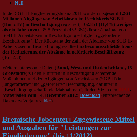
Null
In der SGB II-Eingliederungsbilanz 2011 wurden insgesamt
1,263
Millionen Abgänge von Arbeitslosen im Rechtskreis SGB II
(Hartz IV) in Beschäftigung
registriert,
162.851 (11,4%) weniger
als ein Jahr zuvor.
35,8 Prozent (452.364) dieser Abgänge von
SGB II-Arbeitslosen in Beschäftigung erfolgte in „geförderte
Beschäftigung“
.
Der Rückgang der Zahl der Abgänge von SGB II-
Arbeitslosen in Beschäftigung resultiert
nahezu ausschließlich aus
der Reduzierung der Abgänge in geförderte Beschäftigung
(161.233).
Weitere interessante Daten (
Bund, West- und Ostdeutschland, 15
Großstädte
) zu den Eintritten in Beschäftigung schaffende
Maßnahmen und den Abgängen von Arbeitslosen (SGB II) in
„ungeförderte“ und „geförderte“ Beschäftigung, darunter in
„Beschäftigung schaffende Maßnahmen“, finden Sie in den
BIAJ
-
Materialien vom
14. Dezember 2012
:
Download
(entsprechende
Daten des Vorjahres:
hier
)
Bremische Jobcenter: Zugewiesene Mittel
und Ausgaben für "Leistungen zur
Eingliederung" (bis 11/2012)