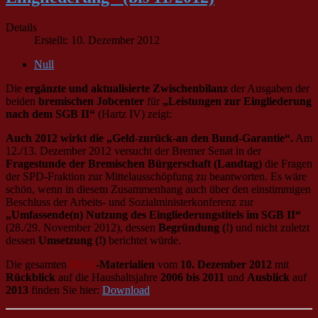
Details
Erstellt: 10. Dezember 2012
Null
Die
ergänzte und aktualisierte
Zwischenbilanz
der
Ausgaben der
beiden
bremischen Jobcenter
für
„Leistungen zur Eingliederung
nach dem SGB II“
(Hartz IV) zeigt:
Auch 2012 wirkt die „Geld-zurück-an den Bund-Garantie“.
Am
12./13. Dezember 2012 versucht der Bremer Senat in der
Fragestunde der Bremischen Bürgerschaft (Landtag)
die Fragen
der SPD-Fraktion zur Mittelausschöpfung zu beantworten. Es wäre
schön, wenn in diesem Zusammenhang auch über den einstimmigen
Beschluss der Arbeits- und Sozialministerkonferenz zur
„Umfassende(n) Nutzung des Eingliederungstitels im SGB II“
(28./29. November 2012), dessen
Begründung (!)
und nicht zuletzt
dessen
Umsetzung (!)
berichtet würde.
Die gesamten
BIAJ
-Materialien
vom
10. Dezember 2012
mit
Rückblick
auf die Haushaltsjahre
2006 bis 2011
und
Ausblick
auf
2013
finden Sie hier:
Download