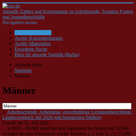
Aktuelle Zahlen und Kommentare zu Arbeitsmarkt, Sozialen Fragen
und Jugendberufshilfe
Navigation an/aus
Startseite/Aktuelles
Archiv Kurzmitteilungen
Archiv Materialien
Erweiterte Suche
Büro für absurde Statistik (BaSta)
Aktuelle Seite:
Startseite
Männer
Männer
1.
Arbeitsuchende, Arbeitslose, erwerbsfähige Leistungsberechtigte:
Ländervergleich Juli 2026 (mit bremischen Städten)
Erstellt am 31. Juli 2026
... li 2025 – 80.000 mehr bei den Agenturen für Arbeit und 52.000
weniger bei den Jobcentern. (siehe Tabellen 1, 2 und 3). (1) 25.000