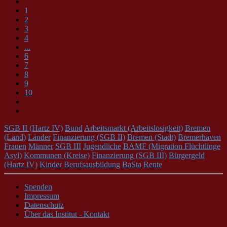
1
2
3
4
...
6
7
8
9
10
SGB II (Hartz IV)
Bund
Arbeitsmarkt (Arbeitslosigkeit)
Bremen
(Land)
Länder
Finanzierung (SGB II)
Bremen (Stadt)
Bremerhaven
Frauen
Männer
SGB III
Jugendliche
BAMF (Migration Flüchtlinge
Asyl)
Kommunen (Kreise)
Finanzierung (SGB III)
Bürgergeld
(Hartz IV)
Kinder
Berufsausbildung
BaSta
Rente
Spenden
Impressum
Datenschutz
Über das Institut - Kontakt