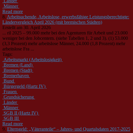
Länder
Männer
Read more
8.
Arbeitsuchende, Arbeitslose, erwerbsfähige Leistungsberechtigte:
Ländervergleich April 2026 (mit bremischen Städten)
Erstellt am 30. April 2026
... ril 2025 – 99.000 mehr bei den Agenturen für Arbeit und 23.000
weniger bei den Jobcentern. (siehe Tabellen 1, 2 und 3). (1) 53.000
(3,3 Prozent) mehr arbeitslose
Männer
, 24.000 (1,8 Prozent) mehr
arbeitslose Fra ...
Tags:
Arbeitsmarkt (Arbeitslosigkeit)
Bremen (Land)
Bremen (Stadt)
Bremerhaven
Bund
Bürgergeld (Hartz IV)
Frauen
Grundsicherung
Länder
Männer
SGB II (Hartz IV)
SGB III
Read more
9.
Elterngeld: „Väteranteile“ – Jahres- und Quartalsdaten 2017-2025