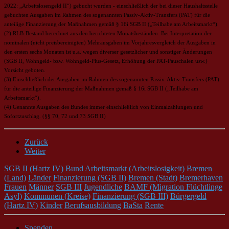
2022: „Arbeitslosengeld II“) gebucht wurden - einschließlich der bei dieser Haushaltsstelle
gebuchten Ausgaben im Rahmen des sogenannten Passiv-Aktiv-Transfers (PAT) für die
anteilige Finanzierung der Maßnahmen gemäß § 16i SGB II („Teilhabe am Arbeitsmarkt“).
(2) RLB-Bestand berechnet aus den berichteten Monatsbeständen. Bei Interpretation der
nominalen (nicht preisbereinigten) Mehrausgaben im Vorjahresvergleich der Ausgaben in
den ersten sechs Monaten ist u.a. wegen diverser gesetzlicher und sonstiger Änderungen
(SGB II, Wohngeld- bzw. Wohngeld-Plus-Gesetz, Erhöhung der PAT-Pauschalen usw.)
Vorsicht geboten.
(3) Einschließlich der Ausgaben im Rahmen des sogenannten Passiv-Aktiv-Transfers (PAT)
für die anteilige Finanzierung der Maßnahmen gemäß § 16i SGB II („Teilhabe am
Arbeitsmarkt“).
(4) Genannte Ausgaben des Bundes immer einschließlich von Einmalzahlungen und
Sofortzuschlag. (§§ 70, 72 und 73 SGB II)
Zurück
Weiter
SGB II (Hartz IV)
Bund
Arbeitsmarkt (Arbeitslosigkeit)
Bremen
(Land)
Länder
Finanzierung (SGB II)
Bremen (Stadt)
Bremerhaven
Frauen
Männer
SGB III
Jugendliche
BAMF (Migration Flüchtlinge
Asyl)
Kommunen (Kreise)
Finanzierung (SGB III)
Bürgergeld
(Hartz IV)
Kinder
Berufsausbildung
BaSta
Rente
Spenden