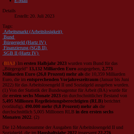
E-Mail
Details
Erstellt: 20. Juli 2023
Tags:
Arbeitsmarkt (Arbeitslosigkeit)
Bund
Bürgergeld (Hartz IV)
Finanzierung (SGB II)
SGB II (Hartz IV)
(
BIAJ
) Im
ersten Halbjahr 2023
wurden vom Bund für das
„Bürgergeld“
13,132 Milliarden Euro
ausgegeben,
2,773
Milliarden Euro (26,8 Prozent) mehr als
die 10,359 Milliarden
Euro, die im
entsprechenden Vorjahreszeitraum
(Januar bis Juni
2022) für das Arbeitslosengeld II und Sozialgeld ausgeben wurden.
(1) Von der Statistik der Bundesagentur für Arbeit (BA) wurde für
die
ersten sechs Monate 2023
ein durchschnittlicher Bestand von
5,495 Millionen Regelleistungsberechtigten (RLB)
berichtet
(vorläufig),
490.000 mehr (9,8 Prozent) mehr als
die
durchschnittlich 5,005 Millionen RLB
in den ersten sechs
Monaten 2022
. (2)
Die 12-Monatssumme der Ausgaben für Arbeitslosengeld II und
Sozialgeld, die im
Haushaltsjahr 2022
insgesamt
22,276