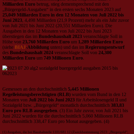
Milliarden Euro
betrug, stieg dementsprechend mit den
„Bürgergeld-Ausgaben“ in den ersten sechs Monaten 2023 auf
25,049 Milliarden Euro in den 12 Monaten von Juli 2022 bis
Juni 2023
, 4,498 Milliarden (21,9 Prozent) mehr als ein Jahr zuvor
von Juli 2021 bis Juni 2022 (20,551 Milliarden Euro). Die
Ausgaben in den 12 Monaten von Juli 2022 bis Juni 2023
überstiegen das im
Bundeshaushalt 2023
veranschlagte Soll in
Höhe von
23,760 Milliarden Euro
um
1,289 Milliarden Euro
(siehe
BIAJ
-Abbildung
unten) und das im
Regierungsentwurf
des
Bundeshaushalt 2024
veranschlagte Soll von
24,300
Milliarden Euro
um
749 Millionen Euro
.
Gemessen an den durchschnittlich
5,445 Millionen
Regelleistungsberechtigten (RLB)
wurden vom Bund in den 12
Monaten von
Juli 2022 bis Juni 2023
für Arbeitslosengeld II und
Sozialgeld bzw. „Bürgergeld“ monatlich durchschnittlich
383,83
Euro pro RLB ausgegeben
. (3) Ein Jahr zuvor, von Juli 2021 bis
Juni 2022 wurden für die durchschnittlich 5,060 Millionen RLB
durchschnittlich 338,47 Euro pro Monat ausgegeben. (4)
(1) Ausgaben, die bei Haushaltstelle 1101/681 12 (Zweckbestimmung 2023: „Bürgergeld“;