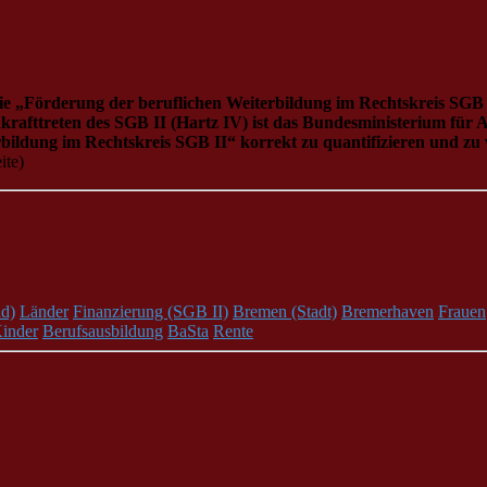
e „Förderung der beruflichen Weiterbildung im Rechtskreis SGB 
rafttreten des SGB II (Hartz IV) ist das Bundesministerium für Ar
ildung im Rechtskreis SGB II“ korrekt zu quantifizieren und zu v
ite)
d)
Länder
Finanzierung (SGB II)
Bremen (Stadt)
Bremerhaven
Frauen
inder
Berufsausbildung
BaSta
Rente