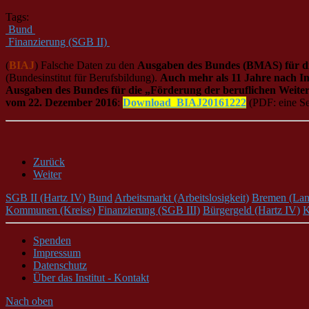
Tags:
Bund
Finanzierung (SGB II)
(
BIAJ
) Falsche Daten zu den
Ausgaben des Bundes (BMAS) für di
(Bundesinstitut für Berufsbildung).
Auch mehr als 11 Jahre nach Ink
Ausgaben des Bundes für die „Förderung der beruflichen Weiterb
vom 22. Dezember 2016
:
Download_BIAJ20161222
(PDF: eine Se
Zurück
Weiter
SGB II (Hartz IV)
Bund
Arbeitsmarkt (Arbeitslosigkeit)
Bremen (Lan
Kommunen (Kreise)
Finanzierung (SGB III)
Bürgergeld (Hartz IV)
K
Spenden
Impressum
Datenschutz
Über das Institut - Kontakt
Nach oben