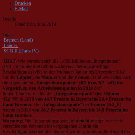
Drucken
E-Mail
Details
Erstellt: 04. Juni 2019
Tags:
Bremen (Land)
Länder
SGB II (Hartz IV)
(
BIAJ
) Wie verteilen sich die 1,095 Millionen „Integrationen“
(INT), darunter 938.000 in sozialversicherungspflichtige
Beschäftigung (svB), in den Monaten Januar bis Dezember 2018
auf die
Länder
, die
Männer
und die
Frauen
? Und wie stellen sich
die sogenannten „
Integrationsquoten“
(
K2 bzw. K2_svB
)
im
Vergleich zu den Arbeitslosenquoten in 2018
dar?
In den Ländern reichte die „
Integrationsquote
“
der Männer
(
K2_M
) in 2018
von 44,7 Prozent in Bayern bis 26,4 Prozent im
Land Bremen
. Die „
Integrationsquote
“ der
Frauen
(
K2_F
)
reichte in 2018
von 24,2 Prozent in Bayern bis 14,9 Prozent im
Land Bremen
.
Warnung
: Die "Integrationsquote" gibt
nicht
wieder, wie viele
verschiedene Personen im vergangenen Jahr in ein
Beschäftigungsverhältnis integriert wurden, sondern die Anzahl der