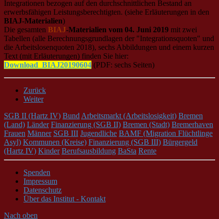
Integrationen bezogen auf den durchschnittlichen Bestand an
erwerbsfähigen Leistungsberechtigten. (siehe Erläuterungen in den
BIAJ-Materialien
)
Die gesamten
BIAJ
-Materialien vom 04. Juni 2019
mit zwei
Tabellen (alle Berechnungsgrundlagen der "Integrationsquoten" und
die Arbeitslosenquoten 2018), sechs Abbildungen und einem kurzen
Text (mit Erläuterungen) finden Sie hier:
Download_BIAJ201
9
0
604
(PDF: sechs Seiten)
Zurück
Weiter
SGB II (Hartz IV)
Bund
Arbeitsmarkt (Arbeitslosigkeit)
Bremen
(Land)
Länder
Finanzierung (SGB II)
Bremen (Stadt)
Bremerhaven
Frauen
Männer
SGB III
Jugendliche
BAMF (Migration Flüchtlinge
Asyl)
Kommunen (Kreise)
Finanzierung (SGB III)
Bürgergeld
(Hartz IV)
Kinder
Berufsausbildung
BaSta
Rente
Spenden
Impressum
Datenschutz
Über das Institut - Kontakt
Nach oben