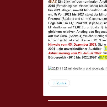
(
BIAJ
) Ein Blick auf den
nominalen Ansti
2015
(Einführung des Mindestlohns)
bis 2
bis 2021
stiegen
sowohl Mindestlohn al
und 5)
Von 2021 bis 2024
steigt der
Mind
Prozent
. (Spalte 3 und 6) Im Gesamtzei
Regelsatz
um
41,1 Prozent
. (Spalte 2 u
Mindestlohns auf
12,82 Euro
(Spalte 1) lä
gleichem relativen Anstieg des Regesat
auf 602 Euro
. (Spalte 4) Welcher Betrag 
ist noch nicht bekannt. Bremen, 22. Nov
Hinweis vom 05. Dezember 2023
: Siehe
2024 – ein unverbindlicher Ausblick
" (
B
Aktualisierung vom 23. Januar 2025
: Si
Bürgergeld) - 2015 bis 2025/2026
" (
BIAJ
Zurück