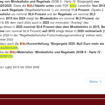
eg von Mindestlohn und Regelsatz
(SGB II - Hartz IV- Bürgergeld)
von
024/2025
. Siehe die
BIAJ
-Tabelle unten
(oder PDF
hier
)
. Lesehilfe:
Von 201
s auch Regelsatz
(Regelbedarfsstufe 1) um nominal
11,8 Prozent
. (Spalte 2
estlohn
um nominal
30,6 Prozent
und der
Regelsatz
um nominal
26,2
traum
2015 bis 2024
steigt der
Mindestlohn
um nominal
46,0 Prozent
, der
nd 5) Mit dem nach 2024 auch in
2025
nur minimalen "Anstieg" des
ge dieser in
2025 nominal 50,8 Prozent über dem Mindestlohn in 2015
.
Be
zes
(um nominal 50,8 Prozent)
seit 2015
stiege dieser in
2025 rechnerisch (!
für 2025 in der "Regelbedarfsstufen-Fortschreibungsverordnung" stehen wird,
ember 2023
 dazu auch die
BIAJ
-Kurzmitteilung
"
Bürgergeld 2025: Null Euro mehr als
IAJ20231205
).
ehe die
BIAJ
-Materialien
"
Mindestlohn und Regelsatz (SGB II - Hartz IV -
20250123
)
Weiter