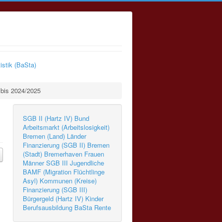
istik (BaSta)
 bis 2024/2025
SGB II (Hartz IV)
Bund
Arbeitsmarkt (Arbeitslosigkeit)
Bremen (Land)
Länder
Finanzierung (SGB II)
Bremen
(Stadt)
Bremerhaven
Frauen
Männer
SGB III
Jugendliche
BAMF (Migration Flüchtlinge
Asyl)
Kommunen (Kreise)
Finanzierung (SGB III)
Bürgergeld (Hartz IV)
Kinder
Berufsausbildung
BaSta
Rente