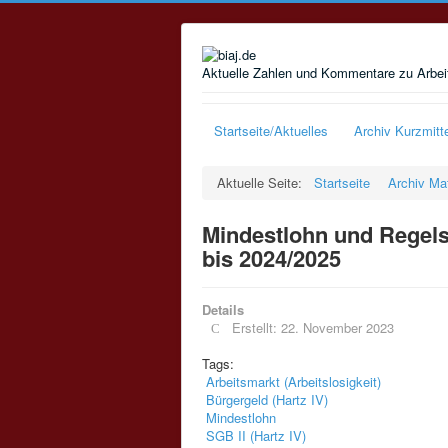
Aktuelle Zahlen und Kommentare zu Arbeit
Startseite/Aktuelles
Archiv Kurzmitt
Aktuelle Seite:
Startseite
Archiv Mat
Mindestlohn und Regelsa
bis 2024/2025
Details
Erstellt: 22. November 2023
Tags:
Arbeitsmarkt (Arbeitslosigkeit)
Bürgergeld (Hartz IV)
Mindestlohn
SGB II (Hartz IV)