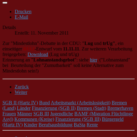
Drucken
E-Mail
Details
Erstellt: 11. November 2011
Zur "Mindestlohn"-Debatte in der CDU: "
Lug
und
trUg"
, ein
einseitiger
BIAJ
-Entwurf vom
11.11.11
. Zur weiteren Verarbeitung
freigegeben:
Download
(Lug und trUg)
Erinnerung an "
Lohnanstandsgebot
": siehe
hier
. ("Lohnanstand"
bei Beurteilung der "Zumutbarkeit" soll keine Alternative zum
Mindestlohn sein!)
Zurück
Weiter
SGB II (Hartz IV)
Bund
Arbeitsmarkt (Arbeitslosigkeit)
Bremen
(Land)
Länder
Finanzierung (SGB II)
Bremen (Stadt)
Bremerhaven
Frauen
Männer
SGB III
Jugendliche
BAMF (Migration Flüchtlinge
Asyl)
Kommunen (Kreise)
Finanzierung (SGB III)
Bürgergeld
(Hartz IV)
Kinder
Berufsausbildung
BaSta
Rente