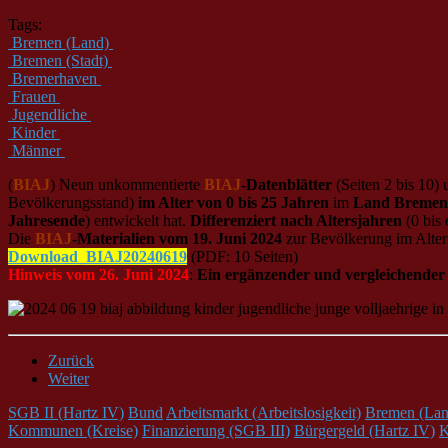
Tags:
Bremen (Land)
Bremen (Stadt)
Bremerhaven
Frauen
Jugendliche
Kinder
Männer
(
BIAJ
) Neun unkommentierte
BIAJ
-Datenblätter
(Seiten 2 bis 10)
Bevölkerungsstand)
im Alter von 0 bis 25 Jahren
im
Land Bremen
Jahresende
) entwickelt hat.
Differenziert nach Altersjahren
(0 bis 
Die
BIAJ
-Materialien vom 19. Juni 2024
zur Bevölkerung im Alter 
Download_BIAJ202406
19
(PDF: 10 Seiten)
Hinweis vom 26. Juni 2024
:
Ein ergänzender und vergleichender 
Zurück
Weiter
SGB II (Hartz IV)
Bund
Arbeitsmarkt (Arbeitslosigkeit)
Bremen (Lan
Kommunen (Kreise)
Finanzierung (SGB III)
Bürgergeld (Hartz IV)
K