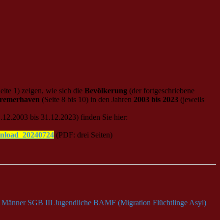
eite 1) zeigen, wie sich die
Bevölkerung
(der fortgeschriebene
Bremerhaven
(Seite 8 bis 10) in den Jahren
2003 bis 2023
(jeweils
12.2003 bis 31.12.2023) finden Sie hier:
nload_20240724
(PDF: drei Seiten)
Männer
SGB III
Jugendliche
BAMF (Migration Flüchtlinge Asyl)