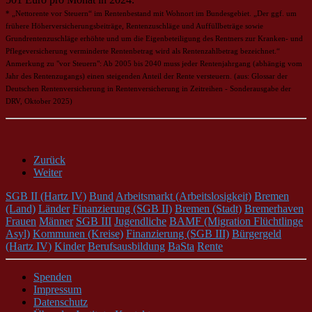
* „Nettorente vor Steuern“ im Rentenbestand mit Wohnort im Bundesgebiet. „Der ggf. um
frühere Höherversicherungsbeiträge, Rentenzuschläge und Auffüllbeträge sowie
Grundrentenzuschläge erhöhte und um die Eigenbeteiligung des Rentners zur Kranken- und
Pflegeversicherung verminderte Rentenbetrag wird als Rentenzahlbetrag bezeichnet.“
Anmerkung zu "vor Steuern": Ab 2005 bis 2040 muss jeder Rentenjahrgang (abhängig vom
Jahr des Rentenzugangs) einen steigenden Anteil der Rente versteuern. (aus: Glossar der
Deutschen Rentenversicherung in Rentenversicherung in Zeitreihen - Sonderausgabe der
DRV, Oktober 2025)
Zurück
Weiter
SGB II (Hartz IV)
Bund
Arbeitsmarkt (Arbeitslosigkeit)
Bremen
(Land)
Länder
Finanzierung (SGB II)
Bremen (Stadt)
Bremerhaven
Frauen
Männer
SGB III
Jugendliche
BAMF (Migration Flüchtlinge
Asyl)
Kommunen (Kreise)
Finanzierung (SGB III)
Bürgergeld
(Hartz IV)
Kinder
Berufsausbildung
BaSta
Rente
Spenden
Impressum
Datenschutz