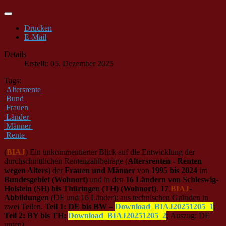
Drucken
E-Mail
Details
Erstellt: 05. Dezember 2025
Tags:
Altersrente
Bund
Frauen
Länder
Männer
Rente
(
BIAJ
) Ein unkommentierter Blick auf die Entwicklung der
durchschnittlichen Rentenzahlbeträge (
Altersrenten - Renten
wegen Alters
) der
Frauen und Männer
von
1995 bis 2024
im
Bundesgebiet (Wohnort)
und in den
16 Ländern von Schleswig-
Holstein (SH) bis Thüringen (TH) (Wohnort)
.
17
BIAJ
-
Abbildungen
(DE und 16 Länder): aus technischen Gründen in
zwei Teilen.
Teil 1: DE bis BW –
Download_BIAJ20251205_1
;
Teil 2: BY bis TH:
Download_BIAJ20251205_2
; Auszug: DE
unten)