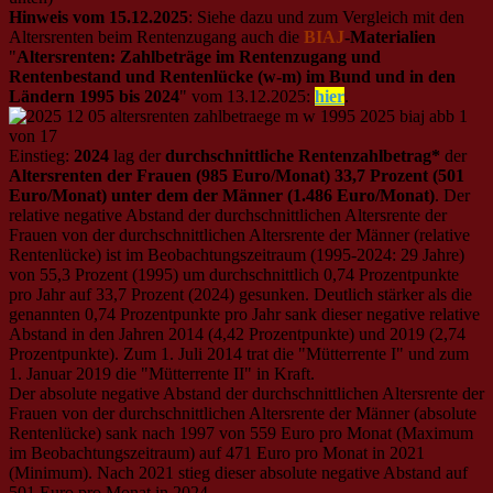
Hinweis vom 15.12.2025
: Siehe dazu und zum Vergleich mit den
Altersrenten beim Rentenzugang auch die
BIAJ
-Materialien
"
Altersrenten: Zahlbeträge im Rentenzugang und
Rentenbestand und Rentenlücke (w-m) im Bund und in den
Ländern 1995 bis 2024
" vom 13.12.2025:
hier
.
Einstieg:
2024
lag der
durchschnittliche Rentenzahlbetrag*
der
Altersrenten der Frauen (985 Euro/Monat) 33,7 Prozent (501
Euro/Monat) unter dem der Männer (1.486 Euro/Monat)
. Der
relative negative Abstand der durchschnittlichen Altersrente der
Frauen von der durchschnittlichen Altersrente der Männer (relative
Rentenlücke) ist im Beobachtungszeitraum (1995-2024: 29 Jahre)
von 55,3 Prozent (1995) um durchschnittlich 0,74 Prozentpunkte
pro Jahr auf 33,7 Prozent (2024) gesunken. Deutlich stärker als die
genannten 0,74 Prozentpunkte pro Jahr sank dieser negative relative
Abstand in den Jahren 2014 (4,42 Prozentpunkte) und 2019 (2,74
Prozentpunkte). Zum 1. Juli 2014 trat die "Mütterrente I" und zum
1. Januar 2019 die "Mütterrente II" in Kraft.
Der absolute negative Abstand der durchschnittlichen Altersrente der
Frauen von der durchschnittlichen Altersrente der Männer (absolute
Rentenlücke) sank nach 1997 von 559 Euro pro Monat (Maximum
im Beobachtungszeitraum) auf 471 Euro pro Monat in 2021
(Minimum). Nach 2021 stieg dieser absolute negative Abstand auf
501 Euro pro Monat in 2024.