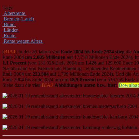
Tags:
Altersrente
Bremen (Land)
Bund
Länder
Rente
Rente wegen Alters
(
BIAJ
) In den 20 Jahren von
Ende 2004 bis Ende 2024
stieg
die
An
Ende 2004
um 2,005 Millionen
auf 17,710 Millionen Ende 2024). I
1,1 Prozent
(von 131.026 Ende 2004 um
1.426
auf 129.600 Ende 20
Nachbarland von Bremen und Hamburg - wohnenden Rentnerinnen u
Ende 2004 um
223.584
auf 1,709 Millionen Ende 2024). Und die An
Ende 2004 bis Ende 2024 um um
18,9 Prozent
(von 536.759 Ende 
Siehe dazu die
vier
BIAJ
-Abbildungen unten bzw. hier
:
Downloa