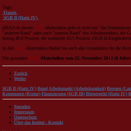
Tags:
Frauen
SGB II (Hartz IV)
(BIAJ) In diesen
BIAJ
-Materialien geht es nicht um "die Frauenquot
"anderen Rand" oder auch "unteren Rand" des Arbeitsmarktes, der Ge
betrug 46,8 Prozent, die realisierte 43,5 Prozent. (SGB II-Einglieder
In den
BIAJ
-Materialien finden Sie auch alle Grunddaten für die Be
Die gesamten
BIAJ
-Materialien vom 22. November 2013
(
8 Jahr
Zurück
Weiter
SGB II (Hartz IV)
Bund
Arbeitsmarkt (Arbeitslosigkeit)
Bremen (Lan
Kommunen (Kreise)
Finanzierung (SGB III)
Bürgergeld (Hartz IV)
K
Spenden
Impressum
Datenschutz
Über das Institut - Kontakt