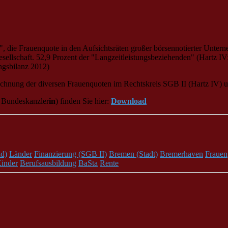
e", die Frauenquote in den Aufsichtsräten großer börsennotierter Unte
sellschaft. 52,9 Prozent der "Langzeitleistungsbeziehenden" (Hartz I
ungsbilanz 2012)
rechnung der diversen Frauenquoten im Rechtskreis SGB II (Hartz IV) 
e
Bundeskanzler
in
) finden Sie hier:
Download
d)
Länder
Finanzierung (SGB II)
Bremen (Stadt)
Bremerhaven
Frauen
inder
Berufsausbildung
BaSta
Rente