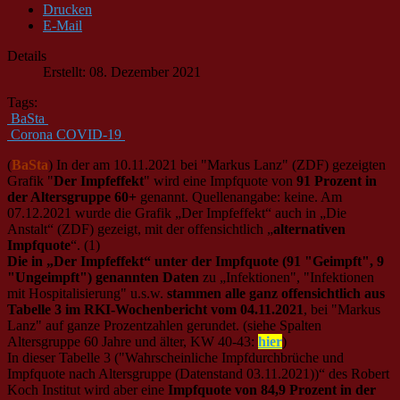
Drucken
E-Mail
Details
Erstellt: 08. Dezember 2021
Tags:
BaSta
Corona COVID-19
(
BaSta
) In der am 10.11.2021 bei "Markus Lanz" (ZDF) gezeigten
Grafik "
Der Impfeffekt
" wird eine Impfquote von
91 Prozent in
der Altersgruppe 60+
genannt. Quellenangabe: keine. Am
07.12.2021 wurde die Grafik „Der Impfeffekt“ auch in „Die
Anstalt“ (ZDF) gezeigt, mit der offensichtlich „
alternativen
Impfquote
“. (1)
Die in „Der Impfeffekt“ unter der Impfquote (91 "Geimpft", 9
"Ungeimpft") genannten Daten
zu „Infektionen", "Infektionen
mit Hospitalisierung" u.s.w.
stammen alle ganz offensichtlich aus
Tabelle 3 im RKI-Wochenbericht vom 04.11.2021
, bei "Markus
Lanz" auf ganze Prozentzahlen gerundet. (siehe Spalten
Altersgruppe 60 Jahre und älter, KW 40-43:
hier
)
In dieser Tabelle 3 ("Wahrscheinliche Impfdurchbrüche und
Impfquote nach Altersgruppe (Datenstand 03.11.2021))“ des Robert
Koch Institut wird aber eine
Impfquote von 84,9 Prozent in der