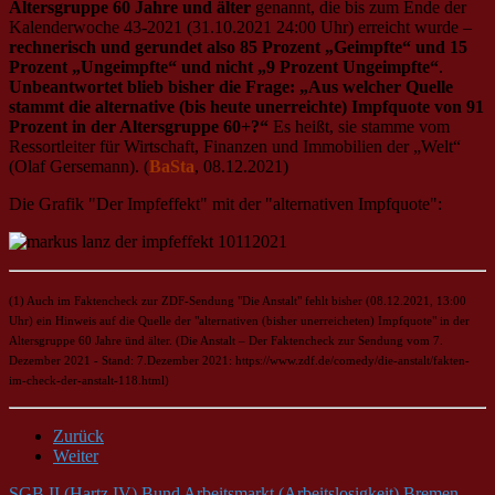
Altersgruppe 60 Jahre und älter
genannt, die bis zum Ende der
Kalenderwoche 43-2021 (31.10.2021 24:00 Uhr) erreicht wurde –
rechnerisch und gerundet also 85 Prozent „Geimpfte“ und 15
Prozent „Ungeimpfte“ und nicht „9 Prozent Ungeimpfte“
.
Unbeantwortet blieb bisher die Frage: „Aus welcher Quelle
stammt die alternative (bis heute unerreichte) Impfquote von 91
Prozent in der Altersgruppe 60+?“
Es heißt, sie stamme vom
Ressortleiter für Wirtschaft, Finanzen und Immobilien der „Welt“
(Olaf Gersemann). (
BaSta
, 08.12.2021)
Die Grafik "Der Impfeffekt" mit der "alternativen Impfquote":
(1) Auch im Faktencheck zur ZDF-Sendung "Die Anstalt" fehlt bisher (08.12.2021, 13:00
Uhr) ein Hinweis auf die Quelle der "alternativen (bisher unerreicheten) Impfquote" in der
Altersgruppe 60 Jahre ünd älter. (Die Anstalt – Der Faktencheck zur Sendung vom 7.
Dezember 2021 - Stand: 7.Dezember 2021: https://www.zdf.de/comedy/die-anstalt/fakten-
im-check-der-anstalt-118.html)
Zurück
Weiter
SGB II (Hartz IV)
Bund
Arbeitsmarkt (Arbeitslosigkeit)
Bremen