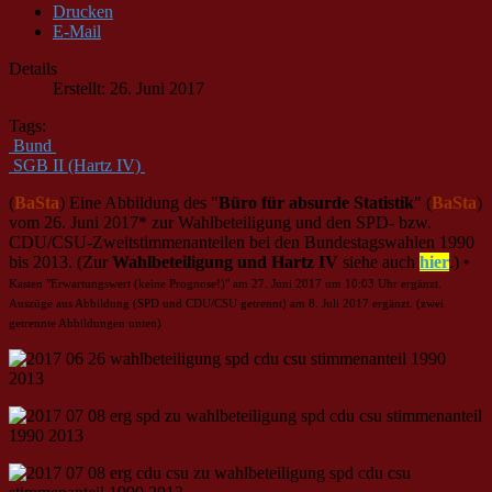
Drucken
E-Mail
Details
Erstellt: 26. Juni 2017
Tags:
Bund
SGB II (Hartz IV)
(
BaSta
) Eine Abbildung des "
Büro für absurde Statistik
" (
BaSta
)
vom 26. Juni 2017* zur Wahlbeteiligung und den SPD- bzw.
CDU/CSU-Zweitstimmenanteilen bei den Bundestagswahlen 1990
bis 2013. (Zur
Wahlbeteiligung und Hartz IV
siehe auch
hier
.)
*
Kasten "Erwartungswert (keine Prognose!)" am 27. Juni 2017 um 10:03 Uhr ergänzt.
Auszüge aus Abbildung (SPD und CDU/CSU getrennt) am 8. Juli 2017 ergänzt. (zwei
getrennte Abbildungen unten)