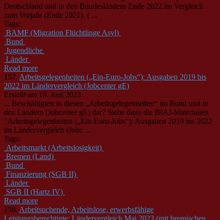
Deutschland und in den Bundes
länder
n Ende 2022 im Vergleich
zum Vorjahr (Ende 2021). ( ...
Tags:
BAMF (Migration Flüchtlinge Asyl)
Bund
Jugendliche
Länder
Read more
157.
Arbeitsgelegenheiten („Ein-Euro-Jobs“): Ausgaben 2019 bis
2022 im Ländervergleich (Jobcenter gE)
Erstellt am 19. Juni 2023
... Beschäftigten in diesen „Arbeitsgelegenheiten“ im Bund und in
den
Länder
n (Jobcenter gE) dar? Siehe dazu die BIAJ-Materialien
"Arbeitsgelegenheiten („Ein-Euro-Jobs“): Ausgaben 2019 bis 2022
im
Länder
vergleich (Jobc ...
Tags:
Arbeitsmarkt (Arbeitslosigkeit)
Bremen (Land)
Bund
Finanzierung (SGB II)
Länder
SGB II (Hartz IV)
Read more
158.
Arbeitsuchende, Arbeitslose, erwerbsfähige
Leistungsberechtigte: Ländervergleich Mai 2023 (mit bremischen