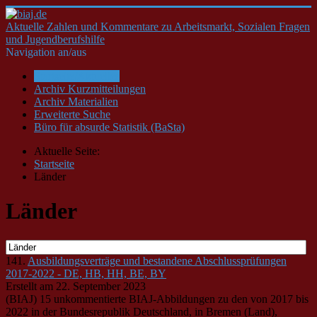
Aktuelle Zahlen und Kommentare zu Arbeitsmarkt, Sozialen Fragen
und Jugendberufshilfe
Navigation an/aus
Startseite/Aktuelles
Archiv Kurzmitteilungen
Archiv Materialien
Erweiterte Suche
Büro für absurde Statistik (BaSta)
Aktuelle Seite:
Startseite
Länder
Länder
141.
Ausbildungsverträge und bestandene Abschlussprüfungen
2017-2022 - DE, HB, HH, BE, BY
Erstellt am 22. September 2023
(BIAJ) 15 unkommentierte BIAJ-Abbildungen zu den von 2017 bis
2022 in der Bundesrepublik Deutschland, in Bremen (Land),