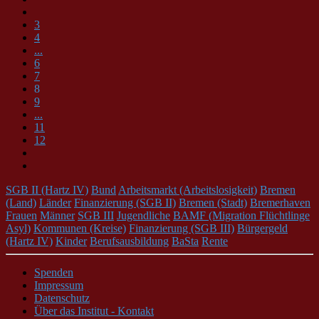
3
4
...
6
7
8
9
...
11
12
SGB II (Hartz IV)
Bund
Arbeitsmarkt (Arbeitslosigkeit)
Bremen
(Land)
Länder
Finanzierung (SGB II)
Bremen (Stadt)
Bremerhaven
Frauen
Männer
SGB III
Jugendliche
BAMF (Migration Flüchtlinge
Asyl)
Kommunen (Kreise)
Finanzierung (SGB III)
Bürgergeld
(Hartz IV)
Kinder
Berufsausbildung
BaSta
Rente
Spenden
Impressum
Datenschutz
Über das Institut - Kontakt