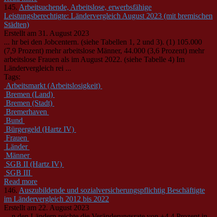
145.
Arbeitsuchende, Arbeitslose, erwerbsfähige
Leistungsberechtigte: Ländervergleich August 2023 (mit bremischen
Städten)
Erstellt am 31. August 2023
... hr bei den Jobcentern. (siehe Tabellen 1, 2 und 3). (1) 105.000
(7,9 Prozent) mehr arbeitslose Männer, 44.000 (3,6 Prozent) mehr
arbeitslose Frauen als im August 2022. (siehe Tabelle 4) Im
Länder
vergleich rei ...
Tags:
Arbeitsmarkt (Arbeitslosigkeit)
Bremen (Land)
Bremen (Stadt)
Bremerhaven
Bund
Bürgergeld (Hartz IV)
Frauen
Länder
Männer
SGB II (Hartz IV)
SGB III
Read more
146.
Auszubildende und sozialversicherungspflichtig Beschäftigte
im Ländervergleich 2012 bis 2022
Erstellt am 22. August 2023
... n den
Länder
n reichte die Veränderungsrate von +4,4 Prozent in