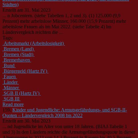
Städten)
Erstellt am 31. Mai 2023
... n Jobcentern. (siehe Tabellen 1, 2 und 3). (1) 125.000 (9,9
Prozent) mehr arbeitslose Männer, 160.000 (15,9 Prozent) mehr
arbeitslose Frauen als im Mai 2022. (siehe Tabelle 4) Im
Länder
vergleich reichten die ...
Tags:
Arbeitsmarkt (Arbeitslosigkeit)
Bremen (Land)
Bremen (Stadt)
Bremerhaven
Bund
Bürgergeld (Hartz IV)
Fauen
Länder
Männer
SGB II (Hartz IV)
SGB III
Read more
159.
Kinder und Jugendliche: Armutsgefährdungs- und SGB-II-
Quoten – Ländervergleich 2008 bis 2022
Erstellt am 30. Mai 2023
... nd Jugendliche im Alter von unter 18 Jahren. (BIAJ-Tabelle 1
und 3) In den
Länder
n reichte die Armutsgefährdungsquote in dieser
Altersgruppe in 2022 von 14,3 Prozent in Bayern bis 40,5 Prozent