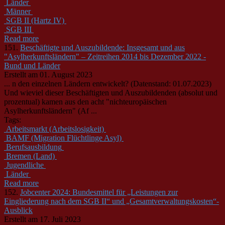
Länder
Männer
SGB II (Hartz IV)
SGB III
Read more
151.
Beschäftigte und Auszubildende: Insgesamt und aus
"Asylherkunftsländern" – Zeitreihen 2014 bis Dezember 2022 -
Bund und Länder
Erstellt am 01. August 2023
... n den einzelnen
Länder
n entwickelt? (Datenstand: 01.07.2023)
Und wieviel dieser Beschäftigten und Auszubildenden (absolut und
prozentual) kamen aus den acht "nichteuropäischen
Asylherkunfts
länder
n" (Af ...
Tags:
Arbeitsmarkt (Arbeitslosigkeit)
BAMF (Migration Flüchtlinge Asyl)
Berufsausbildung
Bremen (Land)
Jugendliche
Länder
Read more
152.
Jobcenter 2024: Bundesmittel für „Leistungen zur
Eingliederung nach dem SGB II“ und „Gesamtverwaltungskosten“-
Ausblick
Erstellt am 17. Juli 2023