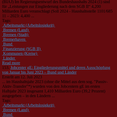
(BIAJ) Im Regierungsentwurf des Bundeshaushalts 2024 (1) sind
für „Leistungen zur Eingliederung nach dem SGB II“ 4,200
Milliarden Euro veranschlagt (Soll 2024 - Haushaltsstelle 1101/685
11 – 2023: 4,400 ...
Tags:
Arbeitsmarkt (Arbeitslosigkeit)
Bremen (Land)
Bremen (Stadt)
Bremerhaven
Bund
Finanzierung (SGB II)
Kommunen (Kreise)
Länder
Read more
153.
Jobcenter gE: Eingliederungsmittel und deren Ausschöpfung
von Januar bis Juni 2023 – Bund und Länder
Erstellt am 12. Juli 2023
... im Haushaltsjahr 2023 (ohne die Mittel aus dem sog. "Passiv-
Aktiv-Transfer"*) wurden von den Jobcentern gE im ersten
Halbjahr 2023 insgesamt 1,410 Milliarden Euro (39,2 Prozent)
ausgegeben – in den
Länder
n ...
Tags:
Arbeitsmarkt (Arbeitslosigkeit)
Bremen (Land)
Bund