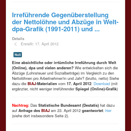
Irreführende Gegenüberstellung
der Nettolöhne und Abzüge in Welt-
dpa-Grafik (1991-2011) und ...
Details
Erstellt: 17. April 2012
Null
Eine absichtliche oder irrtümliche Irreführung durch Welt
(Online), dpa und vielen anderen?
Wie entwickelten sich die
Abzüge (Lohnsteuer und Sozialbeiträge) im Vergleich zu den
Nettolöhnen pro Arbeitnehmer/in und Jahr? (brutto, netto) Siehe
dazu die
BIAJ
-Materialien
vom
17. April 2012
:
Download
(mit
ergänzter, nicht weniger irreführender
Spiegel (Online)-Grafik
)
Nachtrag:
Das
Statistische Bundesamt (Destatis)
hat dazu
auf
Anfrage des
BIAJ
am 23. April 2012
geantwortet
:
hier
(siehe dort insbesondere Seite 2).