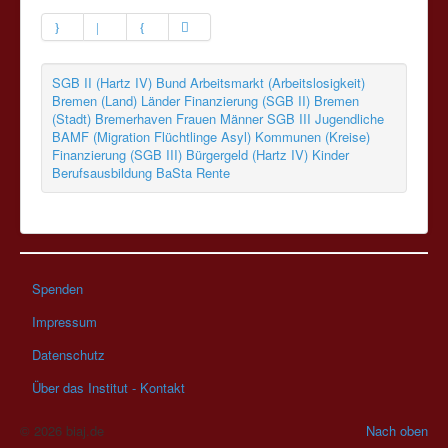
SGB II (Hartz IV)
Bund
Arbeitsmarkt (Arbeitslosigkeit)
Bremen (Land)
Länder
Finanzierung (SGB II)
Bremen
(Stadt)
Bremerhaven
Frauen
Männer
SGB III
Jugendliche
BAMF (Migration Flüchtlinge Asyl)
Kommunen (Kreise)
Finanzierung (SGB III)
Bürgergeld (Hartz IV)
Kinder
Berufsausbildung
BaSta
Rente
Spenden
Impressum
Datenschutz
Über das Institut - Kontakt
© 2026 biaj.de
Nach oben