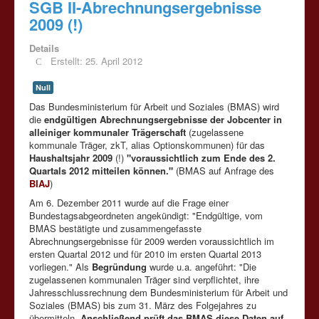
SGB II-Abrechnungsergebnisse
2009 (!)
Details
Erstellt: 25. April 2012
Null
Das Bundesministerium für Arbeit und Soziales (BMAS) wird
die
endgültigen Abrechnungsergebnisse der Jobcenter in
alleiniger kommunaler Trägerschaft
(zugelassene
kommunale Träger, zkT, alias Optionskommunen) für das
Haushaltsjahr 2009
(!)
"voraussichtlich zum Ende des 2.
Quartals 2012 mitteilen können."
(BMAS auf Anfrage des
BIAJ
)
Am 6. Dezember 2011 wurde auf die Frage einer
Bundestagsabgeordneten angekündigt: "Endgültige, vom
BMAS bestätigte und zusammengefasste
Abrechnungsergebnisse für 2009 werden voraussichtlich im
ersten Quartal 2012 und für 2010 im ersten Quartal 2013
vorliegen." Als
Begründung
wurde u.a. angeführt: "Die
zugelassenen kommunalen Träger sind verpflichtet, ihre
Jahresschlussrechnung dem Bundesministerium für Arbeit und
Soziales (BMAS) bis zum 31. März des Folgejahres zu
übermitteln.
Anschließend prüft das BMAS diese Daten auf