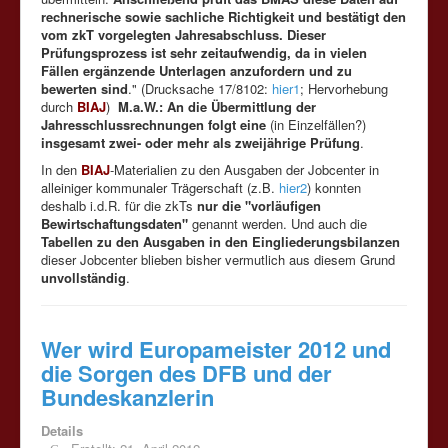
rechnerische sowie sachliche Richtigkeit und bestätigt den
vom zkT vorgelegten Jahresabschluss. Dieser
Prüfungsprozess ist sehr zeitaufwendig, da in vielen
Fällen ergänzende Unterlagen anzufordern und zu
bewerten sind
." (Drucksache 17/8102:
hier1
; Hervorhebung
durch
BIAJ
)
M.a.W.: An die Übermittlung der
Jahresschlussrechnungen folgt eine
(in Einzelfällen?)
insgesamt zwei- oder mehr als zweijährige Prüfung
.
In den
BIAJ
-Materialien zu den Ausgaben der Jobcenter in
alleiniger kommunaler Trägerschaft (z.B.
hier2
) konnten
deshalb i.d.R. für die zkTs
nur die "vorläufigen
Bewirtschaftungsdaten"
genannt werden. Und auch die
Tabellen zu den Ausgaben in den Eingliederungsbilanzen
dieser Jobcenter blieben bisher vermutlich aus diesem Grund
unvollständig
.
Wer wird Europameister 2012 und
die Sorgen des DFB und der
Bundeskanzlerin
Details