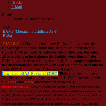
Drucken
E-Mail
Details
Erstellt: 01. November 2023
Tags:
BAMF (Migration Flüchtlinge Asyl)
BaSta
(
BIAJ
/
BaSta
) Ein unkommentierter Blick auf die „namens der
Bundesregierung“ vom Bundesministerium des Innern und für
Heimat (BMI) genannte
Anzahl der Abschiebungen, darunter
„Überstellungen im Rahmen der Dublin-Verordnung“, die
Zielstaaten der Abschiebungen und die Staatsangehörigkeiten
der abgeschobenen Personen
– im
ersten Halbjahr 2023 und im
Jahr 2022
. Und dazu ein „
Österreich-Rätsel
“.
Download_BIAJ_BaSta_20231031
(PDF: eine Text- und zwei
Tabellenseiten - und ein Anhang vom 06.11.2023; Download, wie
alle
BIAJ
- und
BaSta
-Informationen, kostenfrei)
Hinweis vom 06.11.2023
: Am 6. November 2023 wurden die (von den bundesdeutschen
Daten abweichenden) Daten aus der
Antwort des östereichischen Bundesinnenministeriums
angefügt. Die Anfrage vom 3. November 2023 (E-Mail) wurde am 6. November 2023 (E-
Mail) beantwortet. (siehe PDF-Download, Seite 4) Fragen zum „Österreich-Rätsel“ an das
deutsche Bundesministerium des Innern und für Heimat vom 31. Oktober 2023 blieben