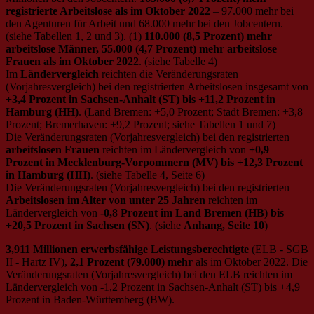
registrierte Arbeitslose als im Oktober 2022
– 97.000 mehr bei
den Agenturen für Arbeit und 68.000 mehr bei den Jobcentern.
(siehe Tabellen 1, 2 und 3). (1)
110.000 (8,5 Prozent) mehr
arbeitslose Männer, 55.000 (4,7 Prozent) mehr arbeitslose
Frauen als im Oktober 2022
. (siehe Tabelle 4)
Im
Ländervergleich
reichten die Veränderungsraten
(Vorjahresvergleich) bei den registrierten Arbeitslosen insgesamt von
+3,4 Prozent in Sachsen-Anhalt (ST) bis +11,2 Prozent in
Hamburg (HH)
. (Land Bremen: +5,0 Prozent; Stadt Bremen: +3,8
Prozent; Bremerhaven: +9,2 Prozent; siehe Tabellen 1 und 7)
Die Veränderungsraten (Vorjahresvergleich) bei den registrierten
arbeitslosen Frauen
reichten im Ländervergleich von
+0,9
Prozent in Mecklenburg-Vorpommern (MV) bis +12,3 Prozent
in Hamburg (HH)
. (siehe Tabelle 4, Seite 6)
Die Veränderungsraten (Vorjahresvergleich) bei den registrierten
Arbeitslosen im Alter von unter 25 Jahren
reichten im
Ländervergleich von
-0,8 Prozent im Land Bremen (HB) bis
+20,5 Prozent in Sachsen (SN)
. (siehe
Anhang, Seite 10
)
3,911 Millionen erwerbsfähige Leistungsberechtigte
(ELB - SGB
II - Hartz IV),
2,1 Prozent (79.000)
mehr
als im Oktober 2022. Die
Veränderungsraten (Vorjahresvergleich) bei den ELB reichten im
Ländervergleich von ‑1,2 Prozent in Sachsen-Anhalt (ST) bis +4,9
Prozent in Baden-Württemberg (BW).