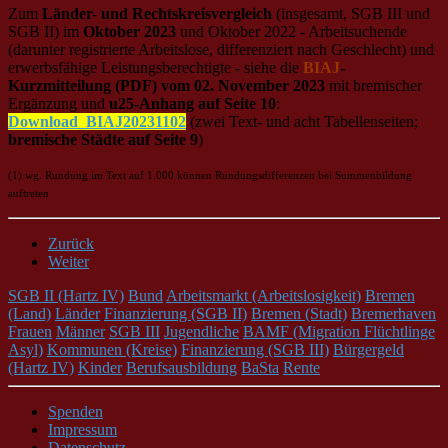
Zum
Länder- und Rechtskreisvergleich
(insgesamt, SGB III und
SGB II) im
Oktober 2023
und Oktober 2022 - Arbeitsuchende
(darunter registrierte Arbeitslose, differenziert nach Geschlecht) und
erwerbsfähige Leistungsberechtigte - siehe die
BIAJ
-
Kurzmitteilung (PDF) vom 02. November 2023
mit bremischer
Ergänzung und
u25-Anhang auf Seite 10
:
Download_BIAJ20231102
(zwei Text- und acht Tabellenseiten;
bremische Städte auf Seite 9
)
(1) wg. Rundung im Text auf 1.000 können Rundungsdifferenzen bei Summenbildung
auftreten
Zurück
Weiter
SGB II (Hartz IV)
Bund
Arbeitsmarkt (Arbeitslosigkeit)
Bremen
(Land)
Länder
Finanzierung (SGB II)
Bremen (Stadt)
Bremerhaven
Frauen
Männer
SGB III
Jugendliche
BAMF (Migration Flüchtlinge
Asyl)
Kommunen (Kreise)
Finanzierung (SGB III)
Bürgergeld
(Hartz IV)
Kinder
Berufsausbildung
BaSta
Rente
Spenden
Impressum
Datenschutz