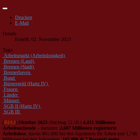
Drucken
E-Mail
Details
Erstellt: 02. November 2023
Tags:
Arbeitsmarkt (Arbeitslosigkeit)
Bremen (Land)
Bremen (Stadt)
Bremerhaven
Bund
Bürgergeld (Hartz IV)
Frauen
Länder
Männer
SGB II (Hartz IV)
SGB III
(
BIAJ
)
Oktober 2023
(Stichtag 12.10.)
4,431 Millionen
Arbeitsuchende
– darunter:
2,607 Millionen registrierte
Arbeitslose
, davon 861.000 bei den Agenturen für Arbeit und 1,746
Millionen bei den Jobcentern.
165.000 (6,7 Prozent) mehr