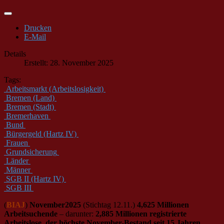
Drucken
E-Mail
Details
Erstellt: 28. November 2025
Tags:
Arbeitsmarkt (Arbeitslosigkeit)
Bremen (Land)
Bremen (Stadt)
Bremerhaven
Bund
Bürgergeld (Hartz IV)
Frauen
Grundsicherung
Länder
Männer
SGB II (Hartz IV)
SGB III
(
BIAJ
)
November2025
(Stichtag 12.11.)
4,625 Millionen
Arbeitsuchende
– darunter:
2,885 Millionen registrierte
Arbeitslose, der höchste November-Bestand seit 15 Jahren