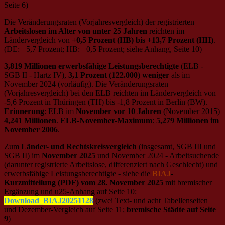
Seite 6)
Die Veränderungsraten (Vorjahresvergleich) der registrierten
Arbeitslosen im Alter von unter 25 Jahren
reichten im
Ländervergleich von
+0,5 Prozent (HB) bis +13,7 Prozent (HH)
.
(DE: +5,7 Prozent; HB: +0,5 Prozent; siehe Anhang, Seite 10)
3,819 Millionen erwerbsfähige Leistungsberechtigte
(ELB -
SGB II - Hartz IV),
3,1 Prozent (122.000) weniger
als im
November 2024 (vorläufig). Die Veränderungsraten
(Vorjahresvergleich) bei den ELB reichten im Ländervergleich von
‑5,6 Prozent in Thüringen (TH) bis -1,8 Prozent in Berlin (BW).
Erinnerung
: ELB im
November vor 10 Jahren
(November 2015)
4,241 Millionen
.
ELB-November-Maximum
:
5,279 Millionen im
November 2006
.
Zum
Länder- und Rechtskreisvergleich
(insgesamt, SGB III und
SGB II) im
November 2025
und November 2024 - Arbeitsuchende
(darunter registrierte Arbeitslose, differenziert nach Geschlecht) und
erwerbsfähige Leistungsberechtigte - siehe die
BIAJ
-
Kurzmitteilung (PDF) vom 28. November 2025
mit bremischer
Ergänzung und u25-Anhang auf Seite 10:
Download_BIAJ20251128
(zwei Text- und acht Tabellenseiten
und Dezember-Vergleich auf Seite 11;
bremische Städte auf Seite
9
)