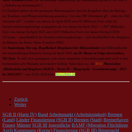
Aktiv-Transfers (PAT)
für die anteilige Finanzierung der Maßnahmen gemäß § 16i SGB II
(„Teilhabe am Arbeitsmarkt“).
(2) Deutlich stärker als die genannten Bruttoausgaben sind die Ausgaben ohne die Beiträge
zur Kranken- und Pflegeversicherung gesunken. Von den 300 Jobcentern gE – ohne die 104
Jobcenter zkT - wurden von Januar bis April 2026 etwa 92 Millionen Euro mehr für
Sozialversicherungsbeiträge ausgegeben als von Januar bis April 2025 – 1,967 Milliarden
Euro von Januar bis April 2025 und 2,059 Milliarden Euro von Januar bis April 2026.
(3) brutto – einschließlich der Sozialversicherungsbeiträge – und einschließlich der Ausgaben
im Rahmen des Passiv-Aktiv-Transfers (PAT)
(4)
Anmerkung: Der sog. Regelbedarf (Regelsatz) für Alleinstehende
(und Alleinstehende
mit minderjährigen Partnern) betrug im April 2026,
im 28. Monat in Folge unverändert,
563 Euro
. Er soll, trotz gestiegener und weiter steigender Lebenshaltungskosten auch in den
kommenden acht Monaten unverändert bleiben. Siehe dazu u.a. die
BIAJ
-Materialien
„
Mindestlohn und Regelsatz (SGB II – Hartz IV – Bürgergeld - Grundsicherung) - 2015
bis 2026/2027
“ vom 13.01.2026 hier:
BIAJ2060126
.
Zurück
Weiter
SGB II (Hartz IV)
Bund
Arbeitsmarkt (Arbeitslosigkeit)
Bremen
(Land)
Länder
Finanzierung (SGB II)
Bremen (Stadt)
Bremerhaven
Frauen
Männer
SGB III
Jugendliche
BAMF (Migration Flüchtlinge
Asyl)
Kommunen (Kreise)
Finanzierung (SGB III)
Bürgergeld