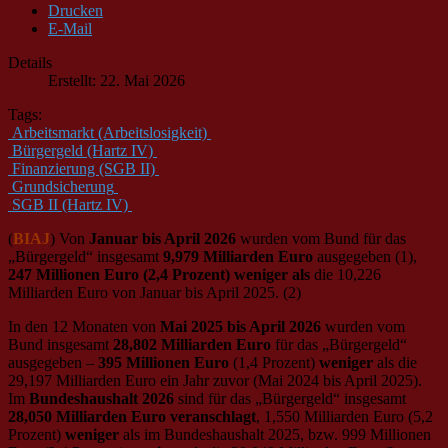
Drucken
E-Mail
Details
Erstellt: 22. Mai 2026
Tags:
Arbeitsmarkt (Arbeitslosigkeit)
Bürgergeld (Hartz IV)
Finanzierung (SGB II)
Grundsicherung
SGB II (Hartz IV)
(
BIAJ
) Von
Januar bis April 2026
wurden vom Bund für das
„Bürgergeld“ insgesamt
9,979 Milliarden Euro
ausgegeben (1),
247 Millionen Euro (2,4 Prozent) weniger als
die 10,226
Milliarden Euro von Januar bis April 2025. (2)
In den 12 Monaten von
Mai 2025 bis April 2026
wurden vom
Bund insgesamt
28,802 Milliarden Euro
für das „Bürgergeld“
ausgegeben –
395 Millionen Euro
(1,4 Prozent)
weniger
als die
29,197 Milliarden Euro ein Jahr zuvor (Mai 2024 bis April 2025).
Im
Bundeshaushalt 2026
sind für das „Bürgergeld“ insgesamt
28,050 Milliarden Euro veranschlagt
, 1,550 Milliarden Euro (5,2
Prozent)
weniger
als im Bundeshaushalt 2025, bzw. 999 Millionen