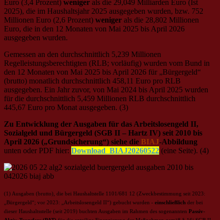
Euro (3,4 Prozent)
weniger
als die 29,049 Milliarden Euro (Ist
2025), die im Haushaltsjahr 2025 ausgegeben wurden, bzw. 752
Millionen Euro (2,6 Prozent)
weniger
als die 28,802 Millionen
Euro, die in den 12 Monaten von Mai 2025 bis April 2026
ausgegeben wurden.
Gemessen an den durchschnittlich 5,239 Millionen
Regelleistungsberechtigten (RLB; vorläufig) wurden vom Bund in
den 12 Monaten von Mai 2025 bis April 2026 für „Bürgergeld“
(brutto) monatlich durchschnittlich 458,11 Euro pro RLB
ausgegeben. Ein Jahr zuvor, von Mai 2024 bis April 2025 wurden
für die durchschnittlich 5,459 Millionen RLB durchschnittlich
445,67 Euro pro Monat ausgegeben. (3)
Zu
Entwicklung der Ausgaben für das Arbeitslosengeld II,
Sozialgeld und Bürgergeld (SGB II – Hartz IV) seit 2010
bis
April 2026 („Grundsicherung“) siehe die
BIAJ
-Abbildung
unten oder PDF hier:
Download_BIAJ20260522
(eine Seite). (4)
(1) Ausgaben (brutto), die bei Haushaltstelle 1101/681 12 (Zweckbestimmung seit 2023:
„Bürgergeld“; vor 2023: „Arbeitslosengeld II“) gebucht wurden -
einschließlich
der bei
dieser Haushaltsstelle (seit 2019) buchten Ausgaben im Rahmen des sogenannten
Passiv-