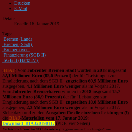
Drucken
E-Mail
Details
Erstellt: 16. Januar 2019
Tags:
Bremen (Land)
Bremen (Stadt)
Bremerhaven
Finanzierung (SGB II)
SGB II (Hartz IV)
(
BIAJ
) Vom
Jobcenter Bremen Stadt
wurden in
2018
insgesamt
52,1 Millionen Euro (85,6 Prozent)
der für "Leistungen zur
Eingliederung nach dem SGB II"
zugeteilten 60,9 Millionen Euro
ausgegeben,
4,1 Millionen Euro weniger
als im Vorjahr 2017.
Vom
Jobcenter Bremerhaven
wurden in
2018
insgesamt
15,7
Millionen Euro (86,9 Prozent)
der für "Leistungen zur
Eingliederung nach dem SGB II"
zugeteilten 18,0 Millionen Euro
ausgegeben,
2,3 Millionen Euro weniger
als im Vorjahr 2017.
Siehe dazu und zu den
Ausgaben für die einzelnen Leistungen (!)
die
BIAJ
-Materialien vom 17. Januar 2019
:
Download_BIAJ20190117
(PDF: vier Seiten)
Nachrichtlich
:
Von den 303 Jobcentern gE
(„gemeinsame Einrichtungen“ von