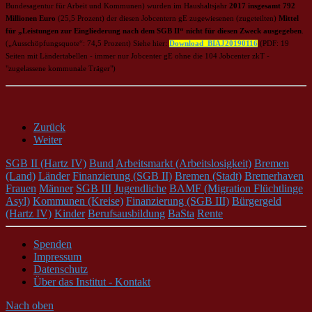
Bundesagentur für Arbeit und Kommunen) wurden im Haushaltsjahr
2017 insgesamt 792
Millionen Euro
(25,5 Prozent) der diesen Jobcentern gE zugewiesenen (zugeteilten)
Mittel
für „Leistungen zur Eingliederung nach dem SGB II“
nicht für diesen Zweck ausgegeben
.
(„Ausschöpfungsquote“: 74,5 Prozent) Siehe hier:
Download_BIAJ20190116
(PDF: 19
Seiten mit Ländertabellen - immer nur Jobcenter gE ohne die 104 Jobcenter zkT -
"zugelassene kommunale Träger")
Zurück
Weiter
SGB II (Hartz IV)
Bund
Arbeitsmarkt (Arbeitslosigkeit)
Bremen
(Land)
Länder
Finanzierung (SGB II)
Bremen (Stadt)
Bremerhaven
Frauen
Männer
SGB III
Jugendliche
BAMF (Migration Flüchtlinge
Asyl)
Kommunen (Kreise)
Finanzierung (SGB III)
Bürgergeld
(Hartz IV)
Kinder
Berufsausbildung
BaSta
Rente
Spenden
Impressum
Datenschutz
Über das Institut - Kontakt
Nach oben