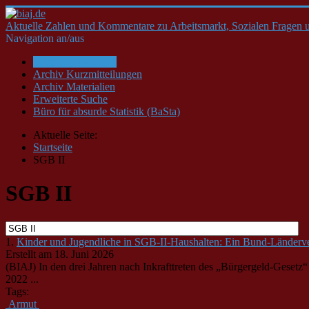
Aktuelle Zahlen und Kommentare zu Arbeitsmarkt, Sozialen Fragen u
Navigation an/aus
Startseite/Aktuelles
Archiv Kurzmitteilungen
Archiv Materialien
Erweiterte Suche
Büro für absurde Statistik (BaSta)
Aktuelle Seite:
Startseite
SGB II
SGB II
1.
Kinder und Jugendliche in SGB-II-Haushalten: Ein Bund-Länderv
Erstellt am 18. Juni 2026
(BIAJ) In den drei Jahren nach Inkrafttreten des „Bürgergeld-Gesetz
2022 ...
Tags:
Armut