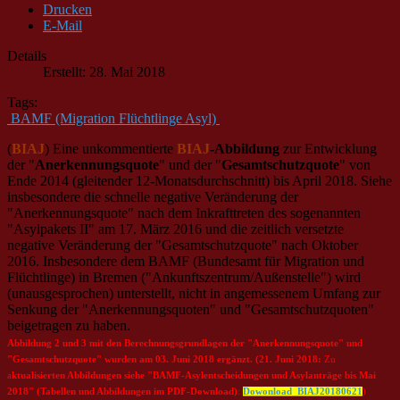
Drucken
E-Mail
Details
Erstellt: 28. Mai 2018
Tags:
BAMF (Migration Flüchtlinge Asyl)
(
BIAJ
) Eine unkommentierte
BIAJ
-Abbildung
zur Entwicklung
der "
Anerkennungsquote
" und der "
Gesamtschutzquote
" von
Ende 2014 (gleitender 12-Monatsdurchschnitt) bis April 2018. Siehe
insbesondere die schnelle negative Veränderung der
"Anerkennungsquote" nach dem Inkrafttreten des sogenannten
"Asylpakets II" am 17. März 2016 und die zeitlich versetzte
negative Veränderung der "Gesamtschutzquote" nach Oktober
2016. Insbesondere dem BAMF (Bundesamt für Migration und
Flüchtlinge) in Bremen ("Ankunftszentrum/Außenstelle") wird
(unausgesprochen) unterstellt, nicht in angemessenem Umfang zur
Senkung der "Anerkennungsquoten" und "Gesamtschutzquoten"
beigetragen zu haben.
Abbild
ung 2 und 3 mit den Berechnungsgrundlagen der "Anerkennungsquote" und
"Gesamtschutzquote" wurden am 03. Juni 2018 ergänzt. (21. Juni 2018:
Zu
a
ktualisierten Abbildungen siehe "BAMF-Asylentscheidungen und Asylanträge bis Mai
2018" (Tabellen und Abbildungen im PDF-Download)
:
Dowonload_BIAJ20180621
)