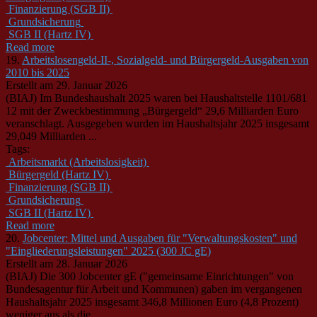
Finanzierung (SGB II)
Grundsicherung
SGB II (Hartz IV)
Read more
19.
Arbeitslosengeld-II-, Sozialgeld- und Bürgergeld-Ausgaben von
2010 bis 2025
Erstellt am 29. Januar 2026
(BIAJ) Im Bundeshaushalt 2025 waren bei Haushaltstelle 1101/681
12 mit der Zweckbestimmung „Bürgergeld“ 29,6 Milliarden Euro
veranschlagt. Ausgegeben wurden im Haushaltsjahr 2025 insgesamt
29,049 Milliarden ...
Tags:
Arbeitsmarkt (Arbeitslosigkeit)
Bürgergeld (Hartz IV)
Finanzierung (SGB II)
Grundsicherung
SGB II (Hartz IV)
Read more
20.
Jobcenter: Mittel und Ausgaben für "Verwaltungskosten" und
"Eingliederungsleistungen" 2025 (300 JC gE)
Erstellt am 28. Januar 2026
(BIAJ) Die 300 Jobcenter gE ("gemeinsame Einrichtungen" von
Bundesagentur für Arbeit und Kommunen) gaben im vergangenen
Haushaltsjahr 2025 insgesamt 346,8 Millionen Euro (4,8 Prozent)
weniger aus als die ...