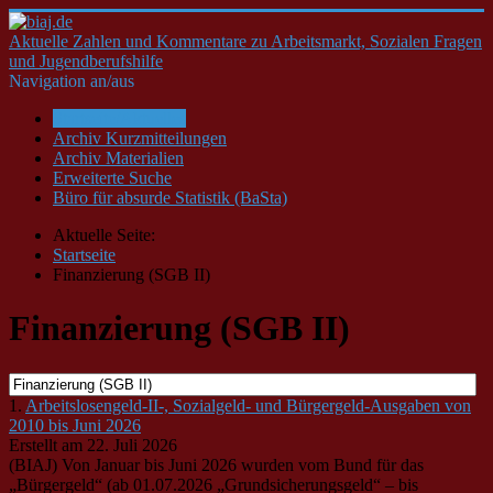
Aktuelle Zahlen und Kommentare zu Arbeitsmarkt, Sozialen Fragen
und Jugendberufshilfe
Navigation an/aus
Startseite/Aktuelles
Archiv Kurzmitteilungen
Archiv Materialien
Erweiterte Suche
Büro für absurde Statistik (BaSta)
Aktuelle Seite:
Startseite
Finanzierung (SGB II)
Finanzierung (SGB II)
1.
Arbeitslosengeld-II-, Sozialgeld- und Bürgergeld-Ausgaben von
2010 bis Juni 2026
Erstellt am 22. Juli 2026
(BIAJ) Von Januar bis Juni 2026 wurden vom Bund für das
„Bürgergeld“ (ab 01.07.2026 „Grundsicherungsgeld“ – bis