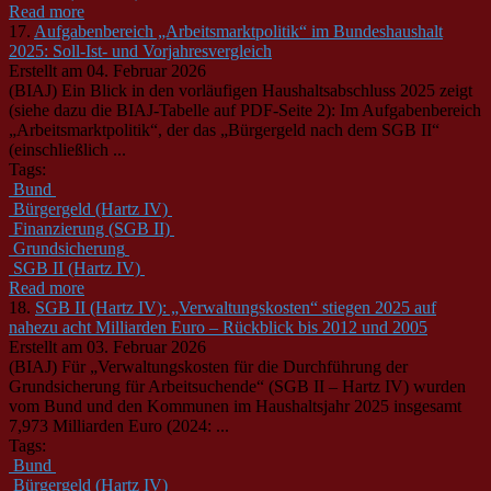
Read more
17.
Aufgabenbereich „Arbeitsmarktpolitik“ im Bundeshaushalt
2025: Soll-Ist- und Vorjahresvergleich
Erstellt am 04. Februar 2026
(BIAJ) Ein Blick in den vorläufigen Haushaltsabschluss 2025 zeigt
(siehe dazu die BIAJ-Tabelle auf PDF-Seite 2): Im Aufgabenbereich
„Arbeitsmarktpolitik“, der das „Bürgergeld nach dem SGB II“
(einschließlich ...
Tags:
Bund
Bürgergeld (Hartz IV)
Finanzierung (SGB II)
Grundsicherung
SGB II (Hartz IV)
Read more
18.
SGB II (Hartz IV): „Verwaltungskosten“ stiegen 2025 auf
nahezu acht Milliarden Euro – Rückblick bis 2012 und 2005
Erstellt am 03. Februar 2026
(BIAJ) Für „Verwaltungskosten für die Durchführung der
Grundsicherung für Arbeitsuchende“
(SGB
II – Hartz IV) wurden
vom Bund und den Kommunen im Haushaltsjahr 2025 insgesamt
7,973 Milliarden Euro (2024: ...
Tags:
Bund
Bürgergeld (Hartz IV)