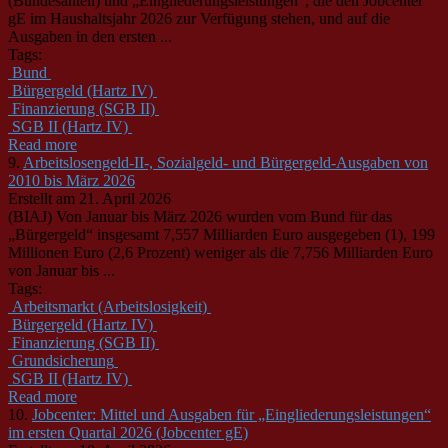
(Bundesanteil) und „Eingliederungsleistungen“, die den Jobcenter
gE im Haushaltsjahr 2026 zur Verfügung stehen, und auf die
Ausgaben in den ersten ...
Tags:
Bund
Bürgergeld (Hartz IV)
Finanzierung (SGB II)
SGB II (Hartz IV)
Read more
9.
Arbeitslosengeld-II-, Sozialgeld- und Bürgergeld-Ausgaben von
2010 bis März 2026
Erstellt am 21. April 2026
(BIAJ) Von Januar bis März 2026 wurden vom Bund für das
„Bürgergeld“ insgesamt 7,557 Milliarden Euro ausgegeben (1), 199
Millionen Euro (2,6 Prozent) weniger als die 7,756 Milliarden Euro
von Januar bis ...
Tags:
Arbeitsmarkt (Arbeitslosigkeit)
Bürgergeld (Hartz IV)
Finanzierung (SGB II)
Grundsicherung
SGB II (Hartz IV)
Read more
10.
Jobcenter: Mittel und Ausgaben für „Eingliederungsleistungen“
im ersten Quartal 2026 (Jobcenter gE)