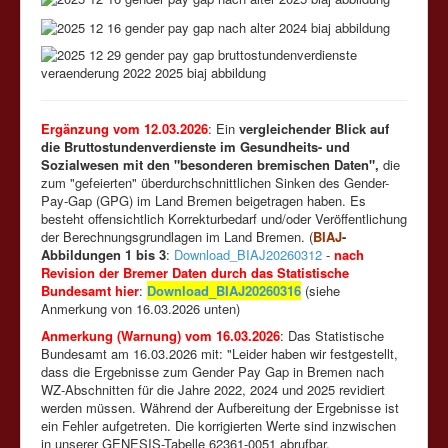
Ergänzung vom 12.03.2026
: Ein
vergleichender Blick auf
die Bruttostundenverdienste im Gesundheits- und
Sozialwesen mit den "besonderen bremischen Daten",
die
zum "gefeierten" überdurchschnittlichen Sinken des Gender-
Pay-Gap (GPG) im Land Bremen beigetragen haben. Es
besteht offensichtlich Korrekturbedarf und/oder Veröffentlichung
der Berechnungsgrundlagen im Land Bremen. (
BIAJ
-
Abbildungen 1 bis 3
:
Download_BIAJ20260312
-
nach
Revision der Bremer Daten durch das Statistische
Bundesamt hier
:
Download_BIAJ20260316
(siehe
Anmerkung von 16.03.2026 unten)
Anmerkung (Warnung) vom 16.03.2026
: Das Statistische
Bundesamt am 16.03.2026 mit: "Leider haben wir festgestellt,
dass die Ergebnisse zum Gender Pay Gap in Bremen nach
WZ-Abschnitten für die Jahre 2022, 2024 und 2025 revidiert
werden müssen. Während der Aufbereitung der Ergebnisse ist
ein Fehler aufgetreten. Die korrigierten Werte sind inzwischen
in unserer GENESIS-Tabelle 62361-0051 abrufbar.