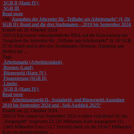
SGB II (Hartz IV)
SGB III
Read more
106.
Ausgaben der Jobcenter für „Teilhabe am Arbeitsmarkt“ (§ 16i
SGB II): Bund und die drei Stadtstaaten – 2019 bis September 2024
Erstellt am 29. Oktober 2024
(BIAJ) Ein kurzer unkommentierter Blick auf die Entwicklung der
Ausgaben der Jobcenter für „Teilhabe am
Arbeitsmarkt
“ (§ 16i SGB
II) im Bund und in den drei Stadtstaaten (Bremen, Hamburg und
Berlin) mit ...
Tags:
Arbeitsmarkt (Arbeitslosigkeit)
Bremen (Land)
Bürgergeld (Hartz IV)
Finanzierung (SGB II)
Länder
SGB II (Hartz IV)
Read more
107.
Arbeitslosengeld-II-, Sozialgeld- und Bürgergeld-Ausgaben
2010 bis September 2024 und „Soll-Ausblick 2025“
Erstellt am 22. Oktober 2024
(BIAJ) Von Januar bis September 2024 wurden vom Bund für das
„Bürgergeld“ insgesamt 22,330 Milliarden Euro ausgegeben (1),
2,683 Milliarden Euro (13,7 Prozent) mehr als die 19,647 Milliarden
Euro im entsprechenden ...