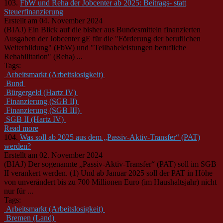
103.
FbW und Reha der Jobcenter ab 2025: Beitrags- statt
Steuerfinanzierung
Erstellt am 04. November 2024
(BIAJ) Ein Blick auf die bisher aus Bundesmitteln finanzierten
Ausgaben der Jobcenter gE für die "Förderung der beruflichen
Weiterbildung" (FbW) und "Teilhabeleistungen berufliche
Rehabilitation" (Reha) ...
Tags:
Arbeitsmarkt (Arbeitslosigkeit)
Bund
Bürgergeld (Hartz IV)
Finanzierung (SGB II)
Finanzierung (SGB III)
SGB II (Hartz IV)
Read more
104.
Was soll ab 2025 aus dem „Passiv-Aktiv-Transfer“ (PAT)
werden?
Erstellt am 02. November 2024
(BIAJ) Der sogenannte „Passiv-Aktiv-Transfer“ (PAT) soll im SGB
II verankert werden. (1) Und ab Januar 2025 soll der PAT in Höhe
von unverändert bis zu 700 Millionen Euro (im Haushaltsjahr) nicht
nur für ...
Tags:
Arbeitsmarkt (Arbeitslosigkeit)
Bremen (Land)