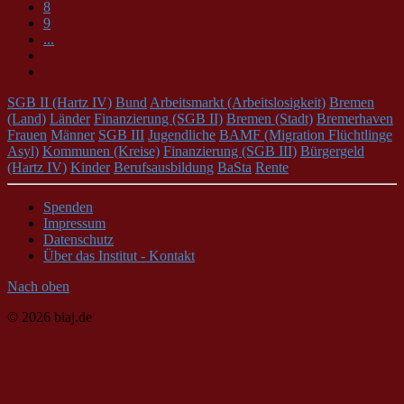
8
9
...
SGB II (Hartz IV)
Bund
Arbeitsmarkt (Arbeitslosigkeit)
Bremen
(Land)
Länder
Finanzierung (SGB II)
Bremen (Stadt)
Bremerhaven
Frauen
Männer
SGB III
Jugendliche
BAMF (Migration Flüchtlinge
Asyl)
Kommunen (Kreise)
Finanzierung (SGB III)
Bürgergeld
(Hartz IV)
Kinder
Berufsausbildung
BaSta
Rente
Spenden
Impressum
Datenschutz
Über das Institut - Kontakt
Nach oben
© 2026 biaj.de