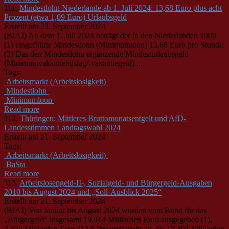
111.
Mindestlohn Niederlande ab 1. Juli 2024: 13,68 Euro plus acht
Prozent (etwa 1,09 Euro) Urlaubsgeld
Erstellt am 23. September 2024
(BIAJ) Ab dem 1. Juli 2024 beträgt der in den Niederlanden 1969
(1) eingeführte Mindestlohn (Minimumloon) 13,68 Euro pro Stunde.
(2) Das den Mindestlohn ergänzende Mindesturlaubsgeld
(Minimumvakantiebijslag/-vakantiegeld) ...
Tags:
Arbeitsmarkt (Arbeitslosigkeit)
Mindestlohn
Minimumloon
Read more
112.
Thüringen: Mittleres Bruttomonatsentgelt und AfD-
Landesstimmen Landtagswahl 2024
Erstellt am 21. September 2024
Tags:
Arbeitsmarkt (Arbeitslosigkeit)
BaSta
Read more
113.
Arbeitslosengeld-II-, Sozialgeld- und Bürgergeld-Ausgaben
2010 bis August 2024 und „Soll-Ausblick 2025“
Erstellt am 21. September 2024
(BIAJ) Von Januar bis August 2024 wurden vom Bund für das
„Bürgergeld“ insgesamt 19,914 Milliarden Euro ausgegeben (1),
2,423 Milliarden Euro (13,9 Prozent) mehr als die 17,491 Milliarden