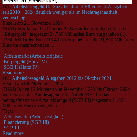
101.
Arbeitslosengeld-II-, Sozialgeld- und Bürgergeld-Ausgaben
seit 2010 – 2024 deutlich weniger als im Nachtragshaushalt
veranschlagt
Erstellt am 21. November 2024
(BIAJ) Von Januar bis Oktober 2024 wurden vom Bund für das
„Bürgergeld“ insgesamt 24,730 Milliarden Euro ausgegeben (1),
2,930 Milliarden Euro (13,4 Prozent) mehr als die 21,800 Milliarden
Euro im entsprechenden ...
Tags:
Arbeitsmarkt (Arbeitslosigkeit)
Bürgergeld (Hartz IV)
SGB II (Hartz IV)
Read more
102.
Arbeitslosengeld-Ausgaben 2012 bis Oktober 2024
Erstellt am 06. November 2024
(BIAJ) In den 12 Monaten von November 2023 bis Oktober 2024
wurden von der Bundesagentur für Arbeit (BA) für das
beitragsfinanzierte Arbeitslosengeld (SGB III) insgesamt 21,608
Milliarden Euro ausgegeben ...
Tags:
Arbeitsmarkt (Arbeitslosigkeit)
Finanzierung (SGB III)
SGB III
Read more