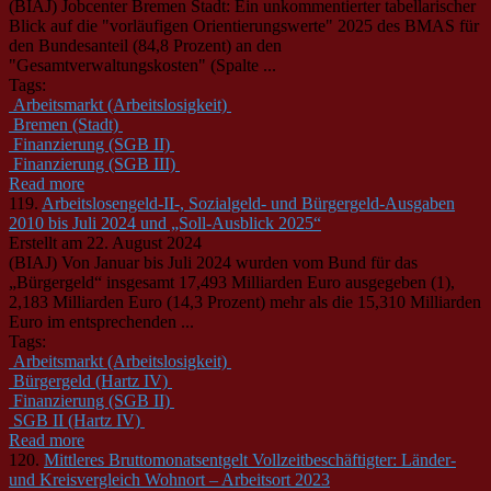
(BIAJ) Jobcenter Bremen Stadt: Ein unkommentierter tabellarischer
Blick auf die "vorläufigen Orientierungswerte" 2025 des BMAS für
den Bundesanteil (84,8 Prozent) an den
"Gesamtverwaltungskosten" (Spalte ...
Tags:
Arbeitsmarkt (Arbeitslosigkeit)
Bremen (Stadt)
Finanzierung (SGB II)
Finanzierung (SGB III)
Read more
119.
Arbeitslosengeld-II-, Sozialgeld- und Bürgergeld-Ausgaben
2010 bis Juli 2024 und „Soll-Ausblick 2025“
Erstellt am 22. August 2024
(BIAJ) Von Januar bis Juli 2024 wurden vom Bund für das
„Bürgergeld“ insgesamt 17,493 Milliarden Euro ausgegeben (1),
2,183 Milliarden Euro (14,3 Prozent) mehr als die 15,310 Milliarden
Euro im entsprechenden ...
Tags:
Arbeitsmarkt (Arbeitslosigkeit)
Bürgergeld (Hartz IV)
Finanzierung (SGB II)
SGB II (Hartz IV)
Read more
120.
Mittleres Bruttomonatsentgelt Vollzeitbeschäftigter: Länder-
und Kreisvergleich Wohnort – Arbeitsort 2023