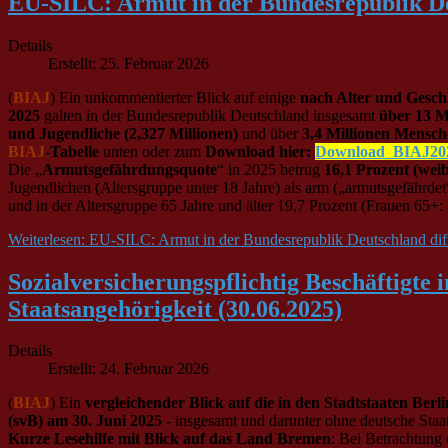
EU-SILC: Armut in der Bundesrepublik Deu
Details
Erstellt: 25. Februar 2026
(
BIAJ
) Ein unkommentierter Blick auf einige
nach Alter und Gesc
2025
galten in der Bundesrepublik Deutschland insgesamt
über 13 M
und Jugendliche (2,327 Millionen)
und über
3,4 Millionen Mensche
BIAJ
-Tabelle
unten oder zum
Download hier:
Download_BIAJ20
Die „
Armutsgefährdungsquote
“ in 2025 betrug
16,1 Prozent (weib
Jugendlichen (Altersgruppe unter 18 Jahre) als arm („armutsgefährdet“
und in der Altersgruppe 65 Jahre und älter 19,7 Prozent (Frauen 65+:
Weiterlesen: EU-SILC: Armut in der Bundesrepublik Deutschland diffe
Sozialversicherungspflichtig Beschäftigt
Staatsangehörigkeit (30.06.2025)
Details
Erstellt: 24. Februar 2026
(
BIAJ
) Ein
vergleichender Blick auf die in den Stadtstaaten Be
(svB) am 30. Juni 2025
- insgesamt und darunter ohne deutsche Staa
Kurze Lesehilfe mit Blick auf das Land Bremen
: Bei Betrachtung