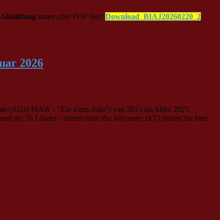
-Abbildung
unten oder PDF hier:
Download_BIAJ20260220_2
nuar 2026
riante (AGH MAW - "Ein-Euro-Jobs") von 2013 bis März 2025
und die 16 Länder - immer ohne die Jobcenter zkT) finden Sie hier: