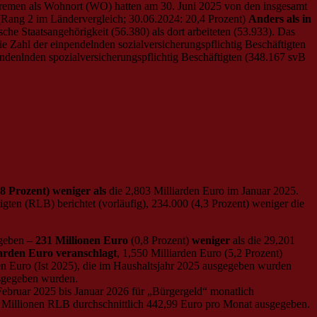
 Bremen als Wohnort (WO) hatten am 30. Juni 2025 von den insgesamt
(Rang 2 im Ländervergleich; 30.06.2024: 20,4 Prozent)
Anders als in
e Staatsangehörigkeit (56.380) als dort arbeiteten (53.933). Das
ie Zahl der einpendelnden sozialversicherungspflichtig Beschäftigten
endenlnden spozialversicherungspflichtig Beschäftigten (348.167 svB
8 Prozent) weniger als
die 2,803 Milliarden Euro im Januar 2025.
gten (RLB) berichtet (vorläufig), 234.000 (4,3 Prozent) weniger die
egeben –
231 Millionen Euro
(0,8 Prozent)
weniger
als die 29,201
iarden Euro veranschlagt
, 1,550 Milliarden Euro (5,2 Prozent)
en Euro (Ist 2025), die im Haushaltsjahr 2025 ausgegeben wurden
usgegeben wurden.
ebruar 2025 bis Januar 2026 für „Bürgergeld“ monatlich
93 Millionen RLB durchschnittlich 442,99 Euro pro Monat ausgegeben.