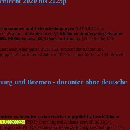
chlecht 2020 bis 2025p
 zu Einkommen und Lebensbedingungen
(EU-SILC) (1):
rz: als
arm
–
darunter
über
2,3 Millionen minderjährige Kinder
,094 Millionen bzw. 60,6 Prozent Frauen)
. (siehe Spalte 12 in
nziert nach Alter galten 2025 15,8 Prozent der Kinder und
sgruppen 25 bis unter 50 Jahre und 50 bis unter 65 Jahre 13,6 Prozent
mburg und Bremen - darunter ohne deutsche
ändern wohnenden sozialversicherungspflichtig Beschäftigten
AJ20260224
(PDF: eine Seite mit Anhang zum 30.06.2024).
 insgesamt 348.167 sozialversicherungspflichtig Beschäftigten 15,5