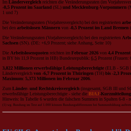
Im
Ländervergleich
reichten die Veränderungsraten (im Vorjahresverg
-0,5 Prozent im Saarland
(SL)
und Mecklenburg-Vorpommern
(
1 und 7)
Die Veränderungsraten (Vorjahresvergleich) bei den registrierten
arbe
bei den
arbeitslosen Männern
von
-0,5 Prozent im Land Bremen
Die Veränderungsraten (Vorjahresvergleich) bei den registrierten
Arbe
Sachsen
(SN). (DE: +6,9 Prozent; siehe Anhang, Seite 10)
Die
Arbeitslosenquoten
reichten im
Februar 2026
von
4,4 Prozent
in BY bis 11,9 Prozent in HB) Bundesrepublik:
6,5
Prozent (Frauen: 6
3,822 Millionen erwerbsfähige Leistungsberechtigte
(ELB - SGB II
Ländervergleich
von ‑6,7 Prozent in Thüringen
(TH)
bis -2,3 Pro
Maximum
:
5,373 Millionen im Februar 2006
.
Zum
Länder- und Rechtskreisvergleich
(insgesamt, SGB III und S
erwerbsfähige Leistungsberechtigte - siehe die
BIAJ
-Kurzmitteilun
Hinweis: In Tabelle 6 wurden die falschen Summen in Spalten 6-8 - re
(1) wg. Rundung im Text auf 1.000 können Rundungsdifferenzen bei Summenbildung auftret