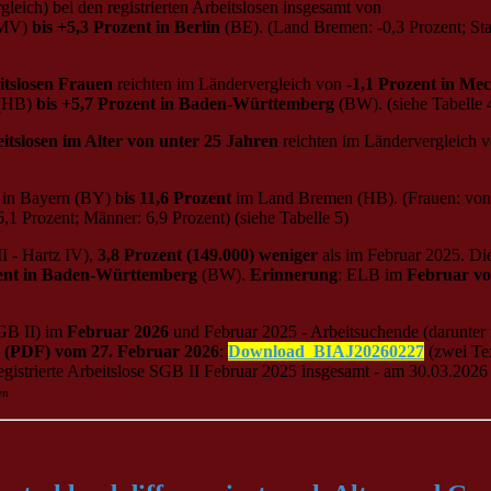
leich) bei den registrierten Arbeitslosen insgesamt von
MV)
bis +5,3 Prozent in Berlin
(BE). (Land Bremen: -0,3 Prozent; Sta
itslosen Frauen
reichten im Ländervergleich von
-1,1 Prozent in M
(HB)
bis +5,7 Prozent in Baden-Württemberg
(BW). (siehe Tabelle 4
itslosen im Alter von unter 25 Jahren
reichten im Ländervergleich 
in Bayern (BY) b
is 11,6 Prozent
im Land Bremen (HB). (Frauen: von 4
,1 Prozent; Männer: 6,9 Prozent) (siehe Tabelle 5)
 - Hartz IV),
3,8 Prozent (149.000) weniger
als im Februar 2025. Di
zent in Baden-Württemberg
(BW).
Erinnerung
: ELB im
Februar vo
GB II) im
Februar 2026
und Februar 2025 - Arbeitsuchende (darunter re
g (PDF) vom 27. Februar 2026
:
Download_BIAJ20260227
(zwei Tex
gistrierte Arbeitslose SGB II Februar 2025 insgesamt - am 30.03.2026 k
en