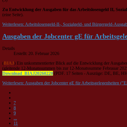
Zu
Entwicklung der Ausgaben für das Arbeitslosengeld II, Sozia
(eine Seite).
Weiterlesen: Arbeitslosengeld-II-, Sozialgeld- und Bürgergeld-Ausg
Ausgaben der Jobcenter gE für Arbeitsgele
Details
Erstellt: 20. Februar 2026
(
BIAJ
) Ein unkommentierter Blick auf die Entwicklung der Ausgab
(gleitende 12-Monatssummen bis zur 12-Monatssumme Febrauar 2025
Download_BIAJ20260220
(PDF. 17 Seiten - Auszüge: DE, BE, 
Weiterlesen: Ausgaben der Jobcenter gE für Arbeitsgelegenheiten ("E
7
8
9
...
11