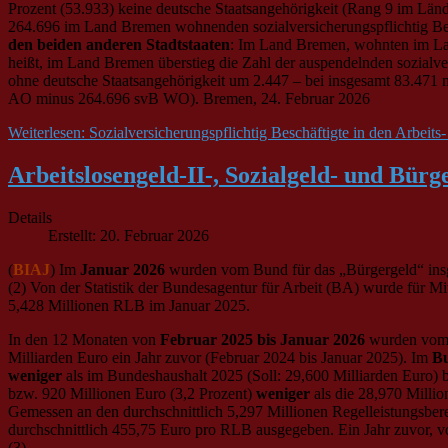
Prozent (53.933) keine deutsche Staatsangehörigkeit (Rang 9 im Län
264.696 im Land Bremen wohnenden sozialversicherungspflichtig Besc
den beiden anderen Stadtstaaten
: Im Land Bremen, wohnten im Land
heißt, im Land Bremen überstieg die Zahl der auspendelnden sozialver
ohne deutsche Staatsangehörigkeit um 2.447 – bei insgesamt 83.471 m
AO minus 264.696 svB WO). Bremen, 24. Februar 2026
Weiterlesen: Sozialversicherungspflichtig Beschäftigte in den Arbei
Arbeitslosengeld-II-, Sozialgeld- und Bür
Details
Erstellt: 20. Februar 2026
(
BIAJ
) Im
Januar 2026
wurden vom Bund für das „Bürgergeld“ ins
(2) Von der Statistik der Bundesagentur für Arbeit (BA) wurde für Mi
5,428 Millionen RLB im Januar 2025.
In den 12 Monaten von
Februar 2025 bis Januar 2026
wurden vom
Milliarden Euro ein Jahr zuvor (Februar 2024 bis Januar 2025). Im
Bu
weniger
als im Bundeshaushalt 2025 (Soll: 29,600 Milliarden Euro) 
bzw. 920 Millionen Euro (3,2 Prozent)
weniger
als die 28,970 Milli
Gemessen an den durchschnittlich 5,297 Millionen Regelleistungsbe
durchschnittlich 455,75 Euro pro RLB ausgegeben. Ein Jahr zuvor, v
(3)