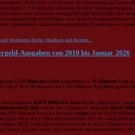
dervergleich; 30.06.2024: 14,8 Prozent). Bei Betrachtung des Landes
häftigten 21,3 Prozent (56.380) keine deutsche Staatsangehörigkeit. 
 Bremen mehr sozialversicherungspflichtigte Beschäftigte ohne deutsch
sicherungspflichtig Beschäftigten ohne deutsche Staatsangehörigkeit d
ehr einpendelnden sozialvesicherungspflichtig Beschäftigten als ausp
ts- und Wohnorten Berlin, Hamburg und Bremen...
gergeld-Ausgaben von 2010 bis Januar 2026
gesamt
2,724 Milliarden Euro
ausgegeben (1),
79 Millionen Euro (2,
tte Januar 2026 ein Bestand von 5,194 Millionen Regelleistungsberechti
 Bund insgesamt
28,970 Milliarden Euro
für das „Bürgergeld“ ausg
ndeshaushalt 2026
sind für das „Bürgergeld“ insgesamt
28,050 Mill
bzw. 999 Millionen Euro (3,4 Prozent)
weniger
als die 29,049 Milliard
onen Euro, die in den 12 Monaten von Februar 2025 bis Januar 2026 a
rechtigten (RLB; vorläufig) wurden vom Bund in den 12 Monaten von F
on Februar 2024 bis Januar 2025 wurden für die durchschnittlich 5,4