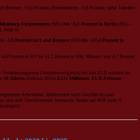
dt Bremen: +0,6 Prozent; Bremerhaven: -3,6 Prozent; siehe Tabellen
ecklenburg-Vorpommern
(MV)
bis +5,1 Prozent in Berlin
(BE) –
, Seite 6)
von
-3,5 Prozent im Land Bremen
(HB)
bis +17,4 Prozent in
,0 Prozent in BY bis 11,2 Prozent in HB; Männer: von 4,7 Prozent
e Veränderungsraten (Vorjahresvergleich) bei den ELB reichten im
r 10 Jahren
(Februar 2016)
4,311 Millionen
.
ELB-Februar-
gistrierte Arbeitslose, differenziert nach Geschlecht) und
t- und acht Tabellenseiten; bremische Städte auf PDF-Seite 9 -
orrigiert)