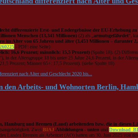
tschland differenziert nach Alter und Ges
hlecht differenzierte Erst- und Endergebnisse der EU-Erhebung
illionen Menschen (13,341 Millionen)
(2) als „
armutsgefährdet
“, ku
n im Alter von 65 Jahren und älter (3,453 Millionen – darunter 2
260225
- PDF: eine Seite)
lich: 16,6 Prozent; männlich: 15,5 Prozent)
(Spalte 18). (2) Differe
), in der Altersgruppe 18 bis unter 25 Jahre 24,6 Prozent, in der Alter
 21,5 Prozent; Männer 65+: 17,5 Prozent). (siehe Spalte 18)
renziert nach Alter und Geschlecht 2020 bis...
e in den Arbeits- und Wohnorten Berlin, Ha
rlin, Hamburg und Bremen (Land) arbeitenden bzw. die in diesen L
tsangehörigkeit. Zwei
BIAJ
-Abbildungen - unten
und
Download_BI
 des Landes Bremen als Arbeitort (AO) hatten am 30. Juni 2025 von den