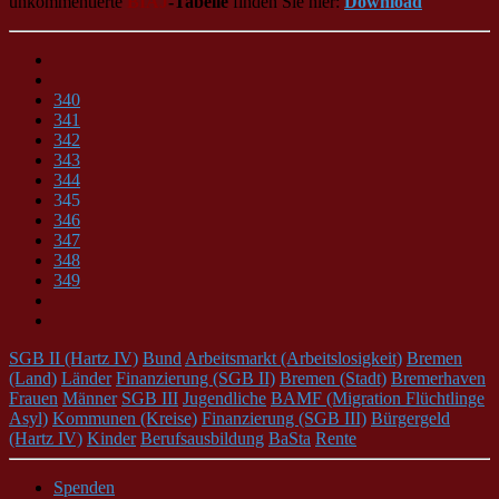
unkommentierte
BIAJ
-Tabelle
finden Sie hier:
Download
340
341
342
343
344
345
346
347
348
349
SGB II (Hartz IV)
Bund
Arbeitsmarkt (Arbeitslosigkeit)
Bremen
(Land)
Länder
Finanzierung (SGB II)
Bremen (Stadt)
Bremerhaven
Frauen
Männer
SGB III
Jugendliche
BAMF (Migration Flüchtlinge
Asyl)
Kommunen (Kreise)
Finanzierung (SGB III)
Bürgergeld
(Hartz IV)
Kinder
Berufsausbildung
BaSta
Rente
Spenden