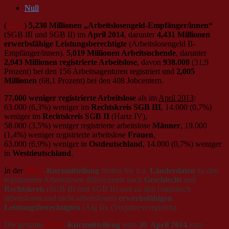
Null
(
BIAJ
)
5,230 Millionen „Arbeitslosengeld-Empfänger/innen“
(SGB III und SGB II) im
April 2014
, darunter
4,431 Millionen
erwerbsfähige Leistungsberechtigte
(Arbeitslosengeld II-
Empfänger/innen).
5,019 Millionen Arbeitsuchende
, darunter
2,943
Millionen registrierte Arbeitslose
, davon
938.000
(31,9
Prozent) bei den 156 Arbeitsagenturen registriert und
2,005
Millionen
(68,1 Prozent) bei den 408 Jobcentern.
77.000 weniger registrierte Arbeitslose
als im
April 2013
:
63.000 (6,3%) weniger im
Rechtskreis SGB III
, 14.000 (0,7%)
weniger im
Rechtskreis SGB II
(Hartz IV),
58.000 (3,5%) weniger registrierte arbeitslose
Männer
, 19.000
(1,4%) weniger registrierte arbeitslose
Frauen
,
63.000 (6,9%) weniger in
Ostdeutschland
, 14.000 (0,7%) weniger
in
Westdeutschland
.
In der
BIAJ
-Kurzmitteilung
finden Sie u.a.
Länderdaten
zu den
registrierten Arbeitslosen differenziert nach
Geschlecht
und
Rechtskreis
(SGB III und SGB II) und zu den (statistisch
arbeitslosen und nicht arbeitslosen)
erwerbsfähigen
Leistungsberechtigten
(Alg II). (Vorjahresvergleich).
Die gesamte
BIAJ
-Kurzmitteilung
vom
30. April 2014
zum