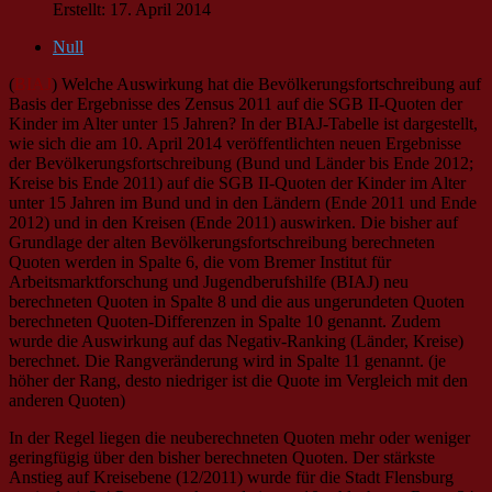
Erstellt: 17. April 2014
Null
(
BIAJ
) Welche Auswirkung hat die Bevölkerungsfortschreibung auf
Basis der Ergebnisse des Zensus 2011 auf die SGB II-Quoten der
Kinder im Alter unter 15 Jahren? In der BIAJ-Tabelle ist dargestellt,
wie sich die am 10. April 2014 veröffentlichten neuen Ergebnisse
der Bevölkerungsfortschreibung (Bund und Länder bis Ende 2012;
Kreise bis Ende 2011) auf die SGB II-Quoten der Kinder im Alter
unter 15 Jahren im Bund und in den Ländern (Ende 2011 und Ende
2012) und in den Kreisen (Ende 2011) auswirken. Die bisher auf
Grundlage der alten Bevölkerungsfortschreibung berechneten
Quoten werden in Spalte 6, die vom Bremer Institut für
Arbeitsmarktforschung und Jugendberufshilfe (BIAJ) neu
berechneten Quoten in Spalte 8 und die aus ungerundeten Quoten
berechneten Quoten-Differenzen in Spalte 10 genannt. Zudem
wurde die Auswirkung auf das Negativ-Ranking (Länder, Kreise)
berechnet. Die Rangveränderung wird in Spalte 11 genannt. (je
höher der Rang, desto niedriger ist die Quote im Vergleich mit den
anderen Quoten)
In der Regel liegen die neuberechneten Quoten mehr oder weniger
geringfügig über den bisher berechneten Quoten. Der stärkste
Anstieg auf Kreisebene (12/2011) wurde für die Stadt Flensburg