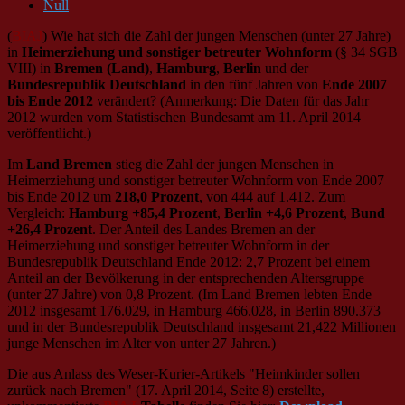
Null
(
BIAJ
) Wie hat sich die Zahl der jungen Menschen (unter 27 Jahre)
in
Heimerziehung und sonstiger betreuter Wohnform
(§ 34 SGB
VIII) in
Bremen (Land)
,
Hamburg
,
Berlin
und der
Bundesrepublik Deutschland
in den fünf Jahren von
Ende 2007
bis Ende 2012
verändert? (Anmerkung: Die Daten für das Jahr
2012 wurden vom Statistischen Bundesamt am 11. April 2014
veröffentlicht.)
Im
Land Bremen
stieg die Zahl der jungen Menschen in
Heimerziehung und sonstiger betreuter Wohnform von Ende 2007
bis Ende 2012 um
218,0 Prozent
, von 444 auf 1.412. Zum
Vergleich:
Hamburg +85,4 Prozent
,
Berlin +4,6 Prozent
,
Bund
+26,4 Prozent
. Der Anteil des Landes Bremen an der
Heimerziehung und sonstiger betreuter Wohnform in der
Bundesrepublik Deutschland Ende 2012: 2,7 Prozent bei einem
Anteil an der Bevölkerung in der entsprechenden Altersgruppe
(unter 27 Jahre) von 0,8 Prozent. (Im Land Bremen lebten Ende
2012 insgesamt 176.029, in Hamburg 466.028, in Berlin 890.373
und in der Bundesrepublik Deutschland insgesamt 21,422 Millionen
junge Menschen im Alter von unter 27 Jahren.)
Die aus Anlass des Weser-Kurier-Artikels "Heimkinder sollen
zurück nach Bremen" (17. April 2014, Seite 8) erstellte,