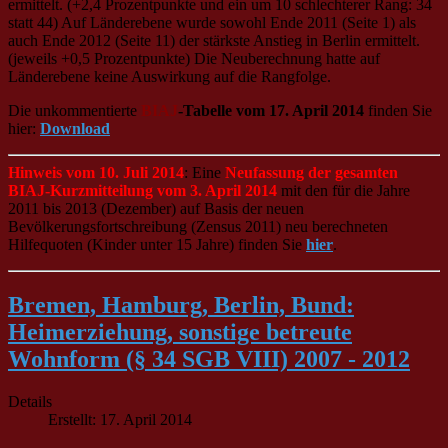
ermittelt. (+2,4 Prozentpunkte und ein um 10 schlechterer Rang: 34
statt 44) Auf Länderebene wurde sowohl Ende 2011 (Seite 1) als
auch Ende 2012 (Seite 11) der stärkste Anstieg in Berlin ermittelt.
(jeweils +0,5 Prozentpunkte) Die Neuberechnung hatte auf
Länderebene keine Auswirkung auf die Rangfolge.
Die unkommentierte
BIAJ
-Tabelle vom 17. April 2014
finden Sie
hier:
Download
Hinweis vom 10. Juli 2014
: Eine
Neufassung der gesamten
BIAJ-Kurzmitteilung vom 3. April 2014
mit den für die Jahre
2011 bis 2013 (Dezember) auf Basis der neuen
Bevölkerungsfortschreibung (Zensus 2011) neu berechneten
Hilfequoten (Kinder unter 15 Jahre) finden Sie
hier
.
Bremen, Hamburg, Berlin, Bund:
Heimerziehung, sonstige betreute
Wohnform (§ 34 SGB VIII) 2007 - 2012
Details
Erstellt: 17. April 2014