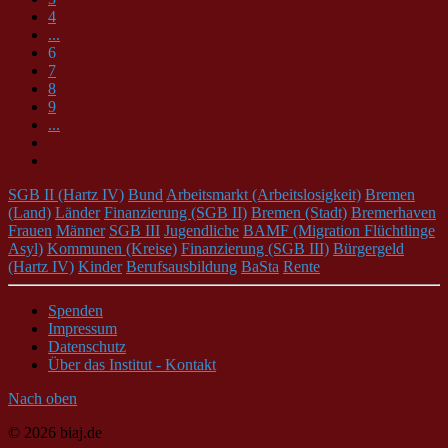
4
...
6
7
8
9
...
SGB II (Hartz IV)
Bund
Arbeitsmarkt (Arbeitslosigkeit)
Bremen
(Land)
Länder
Finanzierung (SGB II)
Bremen (Stadt)
Bremerhaven
Frauen
Männer
SGB III
Jugendliche
BAMF (Migration Flüchtlinge
Asyl)
Kommunen (Kreise)
Finanzierung (SGB III)
Bürgergeld
(Hartz IV)
Kinder
Berufsausbildung
BaSta
Rente
Spenden
Impressum
Datenschutz
Über das Institut - Kontakt
Nach oben
© 2026 biaj.de