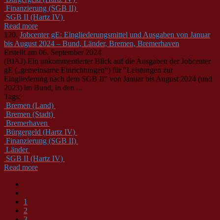
Finanzierung (SGB II)
SGB II (Hartz IV)
Read more
120.
Jobcenter gE: Eingliederungsmittel und Ausgaben von Januar
bis August 2024 – Bund, Länder, Bremen, Bremerhaven
Erstellt am 06. September 2024
(BIAJ) Ein unkommentierter Blick auf die Ausgaben der Jobcenter
gE („gemeinsame Einrichtungen“) für "Leistungen zur
Eingliederung nach dem
SGB
II
" von Januar bis August 2024 (und
2023) im Bund, in den ...
Tags:
Bremen (Land)
Bremen (Stadt)
Bremerhaven
Bürgergeld (Hartz IV)
Finanzierung (SGB II)
Länder
SGB II (Hartz IV)
Read more
1
2
3