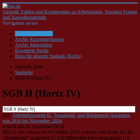
Aktuelle Zahlen und Kommentare zu Arbeitsmarkt, Sozialen Fragen
und Jugendberufshilfe
Navigation an/aus
Startseite/Aktuelles
Archiv Kurzmitteilungen
Archiv Materialien
Erweiterte Suche
Büro für absurde Statistik (BaSta)
Aktuelle Seite:
Startseite
SGB II (Hartz IV)
SGB II (Hartz IV)
101.
Arbeitslosengeld-II-, Sozialgeld- und Bürgergeld-Ausgaben
von 2010 bis November 2024
Erstellt am 20. Dezember 2024
(BIAJ) Von Januar bis November 2024 wurden vom Bund für das
„Bürgergeld“ insgesamt 27,128 Milliarden Euro ausgegeben (1),