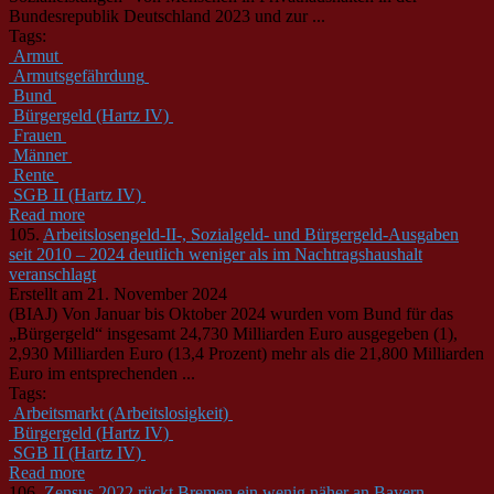
Bundesrepublik Deutschland 2023 und zur ...
Tags:
Armut
Armutsgefährdung
Bund
Bürgergeld (Hartz IV)
Frauen
Männer
Rente
SGB II (Hartz IV)
Read more
105.
Arbeitslosengeld-II-, Sozialgeld- und Bürgergeld-Ausgaben
seit 2010 – 2024 deutlich weniger als im Nachtragshaushalt
veranschlagt
Erstellt am 21. November 2024
(BIAJ) Von Januar bis Oktober 2024 wurden vom Bund für das
„Bürgergeld“ insgesamt 24,730 Milliarden Euro ausgegeben (1),
2,930 Milliarden Euro (13,4 Prozent) mehr als die 21,800 Milliarden
Euro im entsprechenden ...
Tags:
Arbeitsmarkt (Arbeitslosigkeit)
Bürgergeld (Hartz IV)
SGB II (Hartz IV)
Read more
106.
Zensus 2022 rückt Bremen ein wenig näher an Bayern –