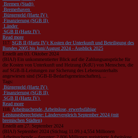
Bremen (Stadt)
Bremerhaven
Bürgergeld (Hartz IV)
Finanzierung (SGB II)
Länder
SGB II (Hartz IV)
Read more
117.
SGB II (Hartz IV): Kosten der Unterkunft und Beteiligung des
Bundes 2005 bis Juni/August 2024 - Ausblick 2025
Erstellt am 03. Oktober 2024
(BIAJ) Ein unkommentierter Blick auf die Zahlungsansprüche für
die Kosten von Unterkunft und Heizung (KdU) von Menschen, die
auf
SGB
-
II
-Leistungen zur Sicherung des Lebensunterhalts
angewiesen sind (
SGB
-
II
-Bedarfsgemeinschaften), ...
Tags:
Bürgergeld (Hartz IV)
Finanzierung (SGB II)
SGB II (Hartz IV)
Read more
118.
Arbeitsuchende, Arbeitslose, erwerbsfähige
Leistungsberechtigte: Ländervergleich September 2024 (mit
bremischen Städten)
Erstellt am 27. September 2024
(BIAJ) September 2024 (Stichtag 11.09.) 4,554 Millionen
Arbeitsuchende – darunter: 2,806 Millionen registrierte Arbeitslose,