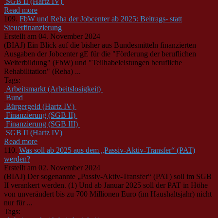
SGB II (Hartz IV)
Read more
109.
FbW und Reha der Jobcenter ab 2025: Beitrags- statt
Steuerfinanzierung
Erstellt am 04. November 2024
(BIAJ) Ein Blick auf die bisher aus Bundesmitteln finanzierten
Ausgaben der Jobcenter gE für die "Förderung der beruflichen
Weiterbildung" (FbW) und "Teilhabeleistungen berufliche
Rehabilitation" (Reha) ...
Tags:
Arbeitsmarkt (Arbeitslosigkeit)
Bund
Bürgergeld (Hartz IV)
Finanzierung (SGB II)
Finanzierung (SGB III)
SGB II (Hartz IV)
Read more
110.
Was soll ab 2025 aus dem „Passiv-Aktiv-Transfer“ (PAT)
werden?
Erstellt am 02. November 2024
(BIAJ) Der sogenannte „Passiv-Aktiv-Transfer“ (PAT) soll im
SGB
II
verankert werden. (1) Und ab Januar 2025 soll der PAT in Höhe
von unverändert bis zu 700 Millionen Euro (im Haushaltsjahr) nicht
nur für ...
Tags: